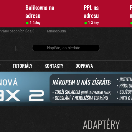
Balíkovna na
PPL na
P
adresu
adresu
1-3 dny
1-3 dny
hrany osobních údajů
Mimosoudní řešení sporů
Kontakty
Y
TUTORIÁLY
KONTAKTY
DOPRAVA
ADAPTÉRY