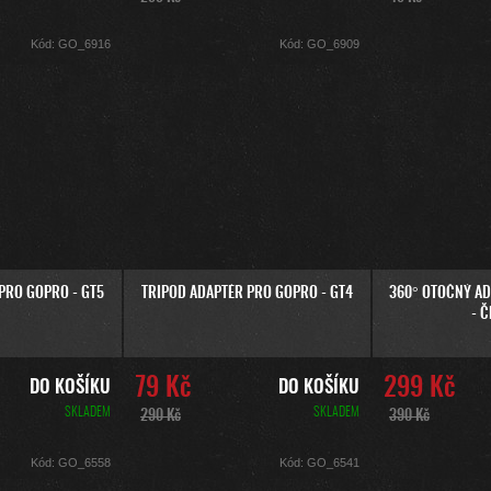
Kód:
GO_6916
Kód:
GO_6909
PRO GOPRO - GT5
TRIPOD ADAPTÉR PRO GOPRO - GT4
360° OTOČNÝ A
- 
79 Kč
299 Kč
DO KOŠÍKU
DO KOŠÍKU
SKLADEM
SKLADEM
290 Kč
390 Kč
Kód:
GO_6558
Kód:
GO_6541