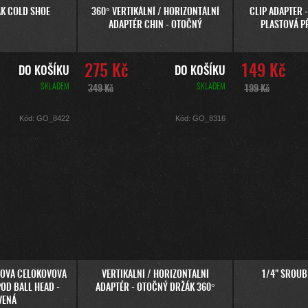
ÁK COLD SHOE
360° VERTIKÁLNÍ / HORIZONTÁLNÍ
CLIP ADAPTER 
ADAPTÉR CHIN - OTOČNÝ
PLASTOVÁ P
275 Kč
149 Kč
DO KOŠÍKU
DO KOŠÍKU
SKLADEM
SKLADEM
349 Kč
199 Kč
Kód:
GO_8422
Kód:
GO_8316
LOVÁ CELOKOVOVÁ
VERTIKÁLNÍ / HORIZONTÁLNÍ
1/4" ŠROUB
POD BALL HEAD -
ADAPTÉR - OTOČNÝ DRŽÁK 360°
VENÁ