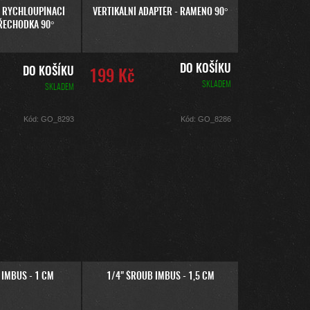
- RYCHLOUPÍNACÍ
VERTIKÁLNÍ ADAPTÉR - RAMENO 90°
ŘECHODKA 90°
DO KOŠÍKU
DO KOŠÍKU
199 Kč
SKLADEM
SKLADEM
Kód:
GO_8293
Kód:
GO_8286
 IMBUS - 1 CM
1/4" ŠROUB IMBUS - 1,5 CM