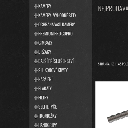
T
S
KAMERY
NEJPRODÁVA
E
T
KAMERY - VÝHODNÉ SETY
G
R
O
OCHRANA VAŠÍ KAMERY
R
A
I
PREMIUM PRO GOPRO
N
E
N
GIMBALY
Í
DRŽÁKY
P
DALŠÍ PŘÍSLUŠENSTVÍ
A
STRÁNKA
1
Z
1
-
45
POLO
SILIKONOVÉ KRYTY
N
E
NAPÁJENÍ
V
L
PLAKÁTY
Ý
P
FILTRY
I
SELFIE TYČE
S
TROJNOŽKY
P
R
HANDGRIPY