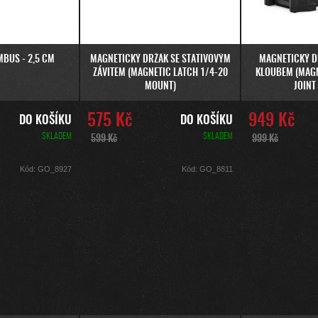
MBUS - 2,5 CM
MAGNETICKÝ DRŽÁK SE STATIVOVÝM
MAGNETICKÝ D
ZÁVITEM (MAGNETIC LATCH 1/4-20
KLOUBEM (MAGN
MOUNT)
JOINT
575 Kč
949 Kč
DO KOŠÍKU
DO KOŠÍKU
SKLADEM
SKLADEM
599 Kč
999 Kč
Kód:
GO_8927
Kód:
GO_8811