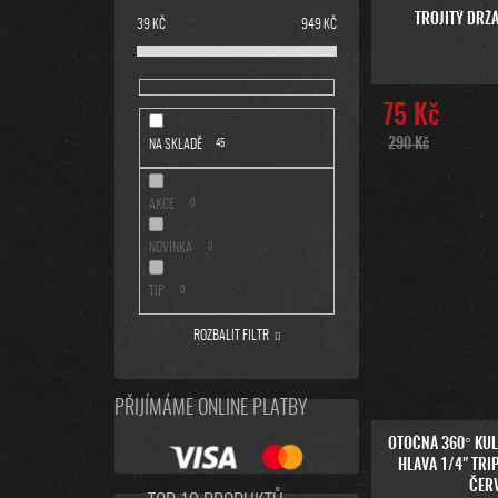
TROJITÝ DRŽ
39
KČ
949
KČ
75 Kč
290 Kč
NA SKLADĚ
45
AKCE
0
NOVINKA
0
TIP
0
ROZBALIT FILTR
PŘIJÍMÁME ONLINE PLATBY
OTOČNÁ 360° KU
HLAVA 1/4" TRI
ČER