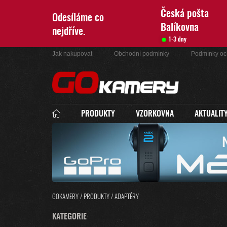
Přejít
na
Česká pošta
Odesíláme co
obsah
Balíkovna
nejdříve.
1-3 dny
Jak nakupovat
Obchodní podmínky
Podmínky oc
PRODUKTY
VZORKOVNA
AKTUALIT
GOKAMERY
/
PRODUKTY
/
ADAPTÉRY
P
K
KATEGORIE
PŘESKOČIT
O
A
KATEGORIE