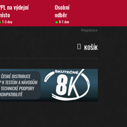
PL na výdejní
Osobní
místo
odběr
1-3 dny
0-1 den
Přihlášení
Registrace
KOŠÍK
NÁKUPNÍ
KOŠÍK