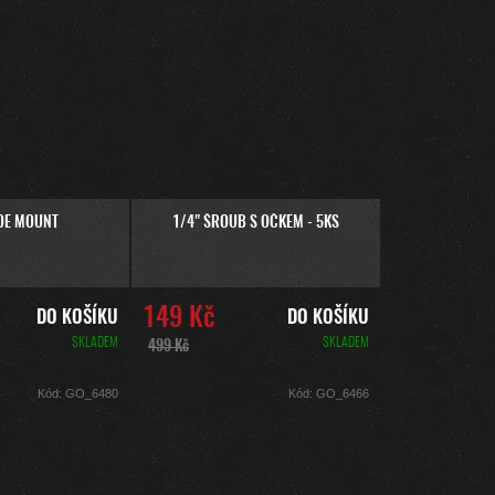
OE MOUNT
1/4" ŠROUB S OČKEM - 5KS
149 Kč
DO KOŠÍKU
DO KOŠÍKU
SKLADEM
SKLADEM
499 Kč
Kód:
GO_6480
Kód:
GO_6466