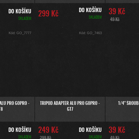
DO KOŠÍKU
39 Kč
DO KOŠÍKU
299 Kč
SKLADEM
SKLADEM
49 Kč
Kód:
GO_7777
Kód:
GO_7463
ALU PRO GOPRO -
TRIPOD ADAPTÉR ALU PRO GOPRO -
1/4" ŠROUB
T8
GT7
249 Kč
39 Kč
DO KOŠÍKU
DO KOŠÍKU
SKLADEM
SKLADEM
299 Kč
49 Kč