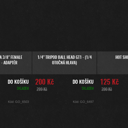
A 3/8" FEMALE
1/4" TRIPOD BALL HEAD GT1 - (1/4
HOT SH
 - ADAPTÉR
OTOČNÁ HLAVA)
200 Kč
125 Kč
DO KOŠÍKU
DO KOŠÍKU
SKLADEM
SKLADEM
299 Kč
390 Kč
Kód:
GO_6503
Kód:
GO_6497