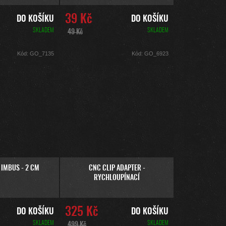
39 Kč
DO KOŠÍKU
DO KOŠÍKU
SKLADEM
SKLADEM
49 Kč
Kód:
GO_7135
Kód:
GO_6923
 IMBUS - 2 CM
CNC CLIP ADAPTER -
RYCHLOUPÍNACÍ
325 Kč
DO KOŠÍKU
DO KOŠÍKU
SKLADEM
SKLADEM
499 Kč