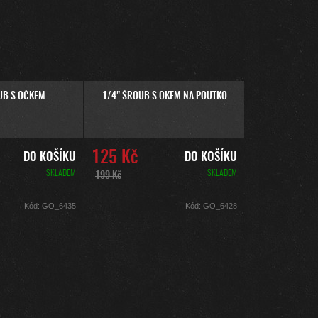
UB S OČKEM
1/4" ŠROUB S OKEM NA POUTKO
125 Kč
DO KOŠÍKU
DO KOŠÍKU
SKLADEM
SKLADEM
199 Kč
Kód:
GO_6435
Kód:
GO_6428