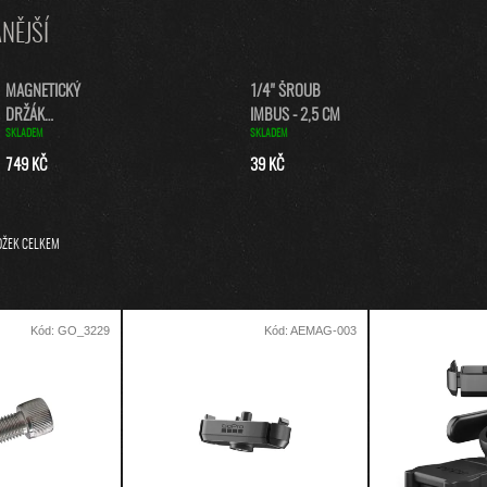
NĚJŠÍ
MAGNETICKÝ
1/4" ŠROUB
DRŽÁK
IMBUS - 2,5 CM
SKLADEM
SKLADEM
(MAGNETIC
LATCH MOUNT)
749 KČ
39 KČ
ŽEK CELKEM
Kód:
GO_3229
Kód:
AEMAG-003