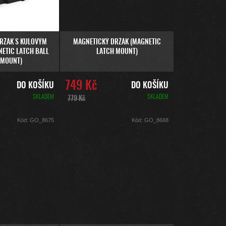
U
K
T
Ů
RŽÁK S KULOVÝM
MAGNETICKÝ DRŽÁK (MAGNETIC
ETIC LATCH BALL
LATCH MOUNT)
 MOUNT)
749 Kč
DO KOŠÍKU
DO KOŠÍKU
SKLADEM
SKLADEM
779 Kč
Kód:
GO_8675
Kód:
GO_8668