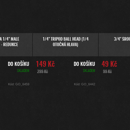
A 1/4" MALE
1/4" TRIPOD BALL HEAD (1/4
3/4" ŠRO
 - REDUKCE
OTOČNÁ HLAVA)
149 Kč
49 Kč
DO KOŠÍKU
DO KOŠÍKU
SKLADEM
SKLADEM
299 Kč
99 Kč
Kód:
GO_6459
Kód:
GO_6442