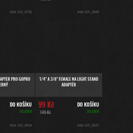
Kód:
GO_6725
Kód:
GO_6565
DAPTER PRO GOPRO
1/4" A 3/8" FEMALE NA LIGHT STAND
ČERNÝ
ADAPTÉR
99 Kč
DO KOŠÍKU
DO KOŠÍKU
SKLADEM
SKLADEM
149 Kč
Kód:
GO_6534
Kód:
GO_6527