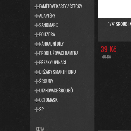
O
PAMĚTOVÉ KARTY / ČTEČKY
D
ADAPTÉRY
U
SANDMARC
K
1/4" ŠROUB I
T
POUZDRA
Ů
NÁHRADNÍ DÍLY
39 Kč
PRODLUŽOVACÍ RAMENA
49 Kč
PŘEZKY UPÍNACÍ
DRŽÁKY SMARTPHONU
ŠROUBY
UTAHOVAČE ŠROUBŮ
OCTOMASK
SP
CENA