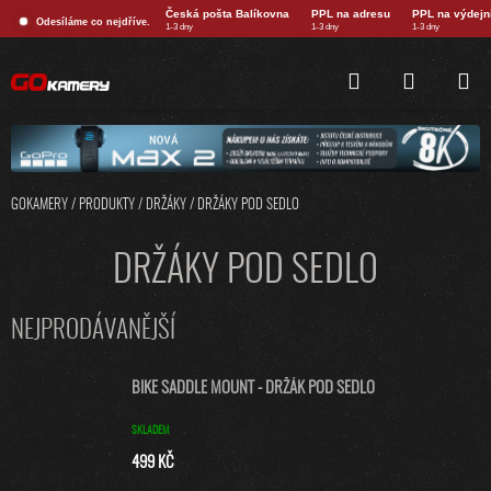
Přejít
Česká pošta Balíkovna
PPL na adresu
PPL na výdejn
Odesíláme co nejdříve.
na
1-3 dny
1-3 dny
1-3 dny
obsah
HLEDAT
NÁKUPNÍ
KOŠÍK
GOKAMERY
/
PRODUKTY
/
DRŽÁKY
/
DRŽÁKY POD SEDLO
DRŽÁKY POD SEDLO
NEJPRODÁVANĚJŠÍ
BIKE SADDLE MOUNT - DRŽÁK POD SEDLO
SKLADEM
499 KČ