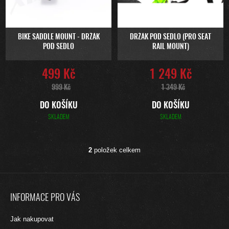
Ů
O
D
U
BIKE SADDLE MOUNT - DRŽÁK
DRŽÁK POD SEDLO (PRO SEAT
POD SEDLO
RAIL MOUNT)
K
T
499 Kč
1 249 Kč
Ů
999 Kč
1 349 Kč
DO KOŠÍKU
DO KOŠÍKU
SKLADEM
SKLADEM
2
položek celkem
O
V
L
Z
Á
Á
D
INFORMACE PRO VÁS
A
P
C
A
Jak nakupovat
Í