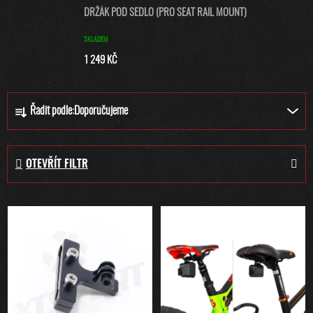
DRŽÁK POD SEDLO (PRO SEAT RAIL MOUNT)
SKLADEM
1 249 KČ
Ř
Řadit podle:
Doporučujeme
A
Z
E
OTEVŘÍT FILTR
N
Í
P
V
R
Ý
O
P
D
I
U
S
K
P
T
R