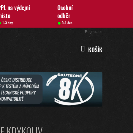
PL na výdejní
Osobní
místo
odběr
1-3 dny
0-1 den
Přihlášení
Registrace
KOŠÍK
NÁKUPNÍ
KOŠÍK
SE KDYKOLIV