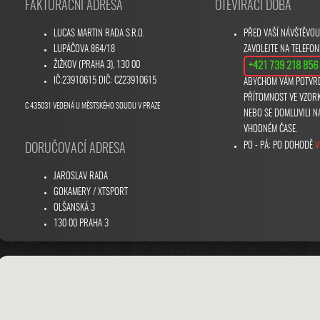
FAKTURAČNÍ ADRESA
OTEVÍRACÍ DOBA
LUCAS MARTIN RADA S.R.O.
PŘED VAŠÍ NÁVŠTĚVO
LUPÁČOVA 864/18
ZAVOLEJTE NA TELEFON
ŽIŽKOV (PRAHA 3), 130 00
+421 739 218 856
IČ:23910615 DIČ: CZ23910615
ABYCHOM VÁM POTVRD
PŘÍTOMNOST VE VZOR
C 435031 VEDENÁ U MĚSTSKÉHO SOUDU V PRAZE
NEBO SE DOMLUVILI N
VHODNÉM ČASE.
V
PO - PÁ: PO DOHODĚ
DORUČOVACÍ ADRESA
JAROSLAV RADA
GOKAMERY / XTSPORT
OLŠANSKÁ 3
130 00 PRAHA 3