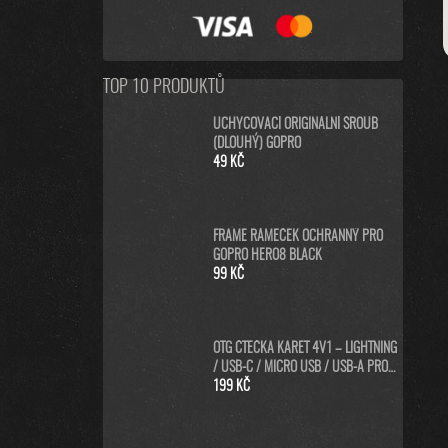
TOP 10 PRODUKTŮ
UCHYCOVACÍ ORIGINÁLNÍ ŠROUB
(DLOUHÝ) GOPRO
49 KČ
FRAME RÁMEČEK OCHRANNÝ PRO
GOPRO HERO8 BLACK
99 KČ
OTG ČTEČKA KARET 4V1 – LIGHTNING
/ USB-C / MICRO USB / USB-A PRO
IPHONE, ANDROID, PC
199 KČ