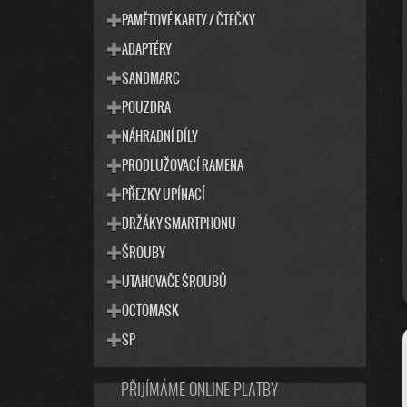
PAMĚTOVÉ KARTY / ČTEČKY
ADAPTÉRY
SANDMARC
POUZDRA
NÁHRADNÍ DÍLY
PRODLUŽOVACÍ RAMENA
PŘEZKY UPÍNACÍ
DRŽÁKY SMARTPHONU
ŠROUBY
UTAHOVAČE ŠROUBŮ
OCTOMASK
SP
PŘIJÍMÁME ONLINE PLATBY