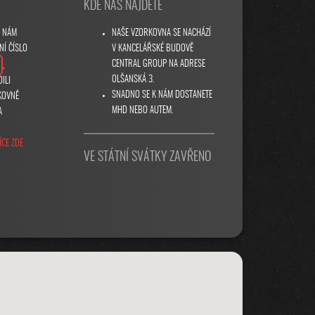
KDE NÁS NAJDETE
U NÁM
NAŠE VZORKOVNA SE NACHÁZÍ
NÍ ČÍSLO
V KANCELÁŘSKÉ BUDOVĚ
CENTRAL GROUP NA ADRESE
,
OLŠANSKÁ 3.
ILI
SNADNO SE K NÁM DOSTANETE
KOVNĚ
MHD NEBO AUTEM.
A
ÍCE ZDE
VE STÁTNÍ SVÁTKY ZAVŘENO