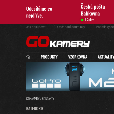
Přejít
na
Česká pošta
Odesíláme co
obsah
Balíkovna
nejdříve.
1-3 dny
Jak nakupovat
Obchodní podmínky
Podmínky oc
PRODUKTY
VZORKOVNA
AKTUALIT
GOKAMERY
/
KONTAKTY
P
K
KATEGORIE
PŘESKOČIT
O
A
KATEGORIE