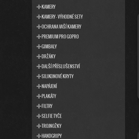
T
S
KAMERY
E
T
KAMERY - VÝHODNÉ SETY
G
R
O
OCHRANA VAŠÍ KAMERY
R
A
I
PREMIUM PRO GOPRO
N
E
N
GIMBALY
Í
DRŽÁKY
P
DALŠÍ PŘÍSLUŠENSTVÍ
A
SILIKONOVÉ KRYTY
N
E
NAPÁJENÍ
L
PLAKÁTY
FILTRY
SELFIE TYČE
TROJNOŽKY
HANDGRIPY