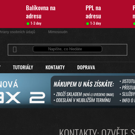
Balíkovna na
PPL na
P
adresu
adresu
1-3 dny
1-3 dny
hrany osobních údajů
Mimosoudní řešení sporů
Kontakty
Y
TUTORIÁLY
KONTAKTY
DOPRAVA
KONTAKTY: OZVĚTE 