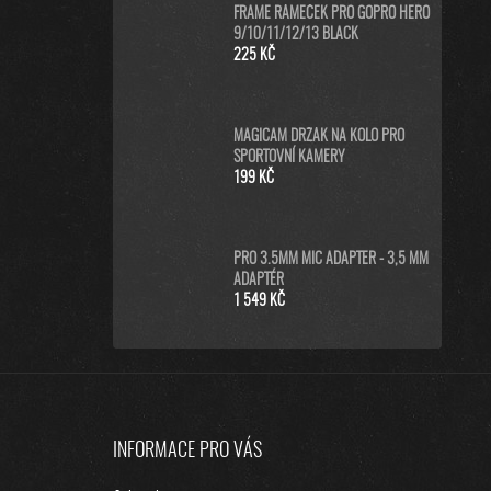
FRAME RÁMEČEK PRO GOPRO HERO
9/10/11/12/13 BLACK
225 KČ
MAGICAM DRŽÁK NA KOLO PRO
SPORTOVNÍ KAMERY
199 KČ
PRO 3.5MM MIC ADAPTER - 3,5 MM
ADAPTÉR
1 549 KČ
Z
Á
INFORMACE PRO VÁS
P