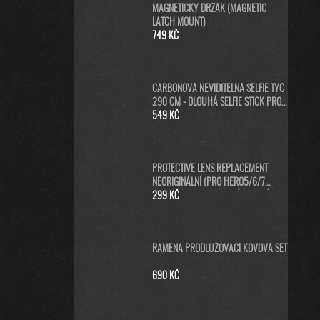
MAGNETICKÝ DRŽÁK (MAGNETIC
LATCH MOUNT)
749 KČ
CARBONOVÁ NEVIDITELNÁ SELFIE TYČ
290 CM - DLOUHÁ SELFIE STICK PRO
GOPRO MAX A INSTA360
549 KČ
PROTECTIVE LENS REPLACEMENT
NEORIGINÁLNÍ (PRO HERO5/6/7
BLACK/HERO 2018) - NÁHRADNÍ
299 KČ
KRYTKA ČOČKY KAMERY - ČERNÁ
RAMENA PRODLUŽOVACÍ KOVOVÁ SET
690 KČ