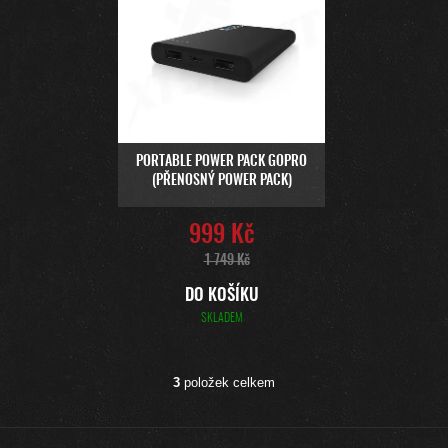
PORTABLE POWER PACK GOPRO
(PŘENOSNÝ POWER PACK)
999 Kč
1 749 Kč
DO KOŠÍKU
SKLADEM
3
položek celkem
O
V
L
Z
Á