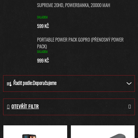
SUPREME 20HD, POWERBANKA, 20000 MAH
SKLADEM
599 KČ
PORTABLE POWER PACK GOPRO (PŘENOSNÝ POWER
PACK)
SKLADEM
999 KČ
Ř
Řadit podle:
Doporučujeme
A
Z
E
OTEVŘÍT FILTR
N
Í
P
V
R
Ý