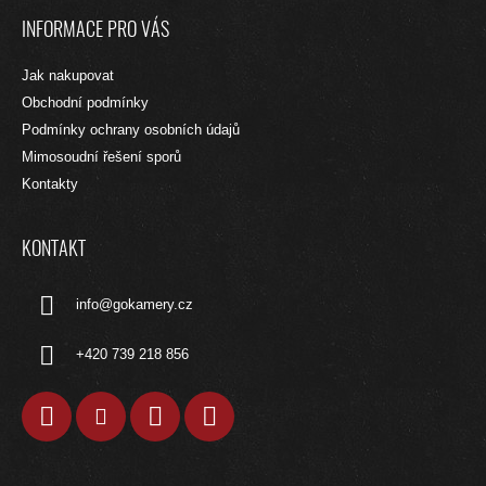
Á
D
INFORMACE PRO VÁS
A
P
C
A
Jak nakupovat
Í
T
P
Obchodní podmínky
R
Í
Podmínky ochrany osobních údajů
V
Mimosoudní řešení sporů
K
Y
Kontakty
V
Ý
P
KONTAKT
I
S
info
@
gokamery.cz
U
+420 739 218 856