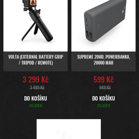
O
P
D
I
U
S
K
P
T
R
Ů
O
D
U
VOLTA (EXTERNAL BATTERY GRIP
SUPREME 20HD, POWERBANKA,
/ TRIPOD / REMOTE)
20000 MAH
K
T
3 299 Kč
599 Kč
Ů
3 499 Kč
949 Kč
DO KOŠÍKU
DO KOŠÍKU
SKLADEM
SKLADEM