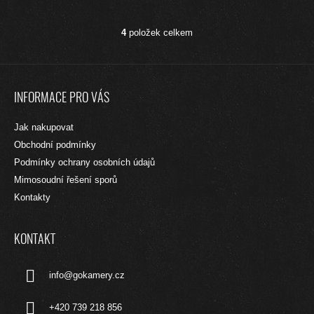
4
položek celkem
O
V
L
Z
Á
Á
D
INFORMACE PRO VÁS
A
P
C
A
Jak nakupovat
Í
T
P
Obchodní podmínky
R
Í
Podmínky ochrany osobních údajů
V
Mimosoudní řešení sporů
K
Y
Kontakty
V
Ý
P
KONTAKT
I
S
info
@
gokamery.cz
U
+420 739 218 856