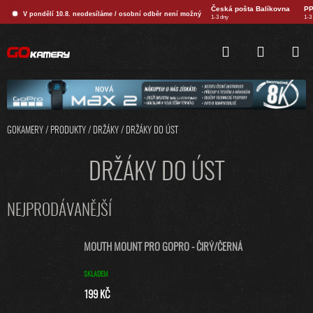
Přejít
Česká pošta Balíkovna
PP
V pondělí 10.8. neodesíláme / osobní odběr není možný
na
1-3 dny
1-3
obsah
HLEDAT
NÁKUPNÍ
KOŠÍK
GOKAMERY
/
PRODUKTY
/
DRŽÁKY
/
DRŽÁKY DO ÚST
DRŽÁKY DO ÚST
NEJPRODÁVANĚJŠÍ
MOUTH MOUNT PRO GOPRO - ČIRÝ/ČERNÁ
SKLADEM
199 KČ