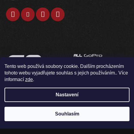
Tento web používá soubory cookie. Dalším procházením
tohoto webu vyjadřujete souhlas s jejich používáním.. Více
informací
zde
.
Nastavení
Souhlasím
V pondělí 10.8. neodesíláme / osobní odběr není možný
Vytvořil Shoptet
Copyright 2026
GOkamery
. Všechna práva vyhrazena.