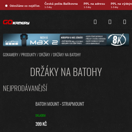
Přejít
Česká pošta Balíkovna
PPL na adresu
PPL na výdejn
Odesíláme co nejdříve.
na
1-3 dny
1-3 dny
1-3 dny
obsah
HLEDAT
NÁKUPNÍ
KOŠÍK
GOKAMERY
/
PRODUKTY
/
DRŽÁKY
/
DRŽÁKY NA BATOHY
DRŽÁKY NA BATOHY
NEJPRODÁVANĚJŠÍ
BATOH MOUNT - STRAPMOUNT
SKLADEM
399 KČ