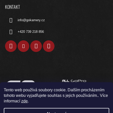
Ý
P
KONTAKT
I
S
info
@
gokamery.cz
U
+420 739 218 856
Tento web používá soubory cookie. Dalším procházením
tohoto webu vyjadřujete souhlas s jejich používáním.. Více
informací
zde
.