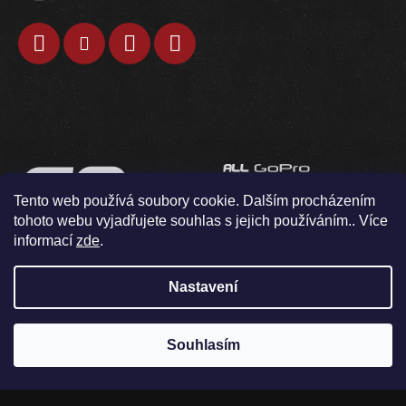
Tento web používá soubory cookie. Dalším procházením
tohoto webu vyjadřujete souhlas s jejich používáním.. Více
informací
zde
.
Nastavení
Souhlasím
V pondělí 10.8. neodesíláme / osobní odběr není možný
Vytvořil Shoptet
Copyright 2026
GOkamery
. Všechna práva vyhrazena.