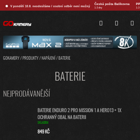
Přejít
Česká pošta Balíkovna
PP
V pondělí 10.8. neodesíláme / osobní odběr není možný
na
1-3 dny
1-3
obsah
HLEDAT
NÁKUPNÍ
KOŠÍK
GOKAMERY
/
PRODUKTY
/
NAPÁJENÍ
/
BATERIE
BATERIE
NEJPRODÁVANĚJŠÍ
BATERIE ENDURO 2 PRO MISSION 1 A HERO13 + 1X
OCHRANNÝ OBAL NA BATERII
SKLADEM
849 KČ