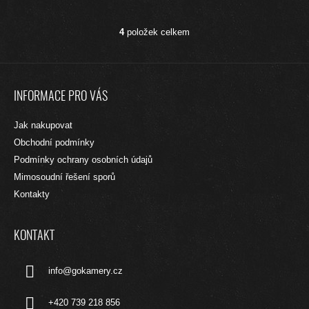
4
položek celkem
O
V
L
Z
Á
Á
D
INFORMACE PRO VÁS
A
P
C
A
Jak nakupovat
Í
T
P
Obchodní podmínky
R
Í
Podmínky ochrany osobních údajů
V
Mimosoudní řešení sporů
K
Y
Kontakty
V
Ý
P
KONTAKT
I
S
info
@
gokamery.cz
U
+420 739 218 856