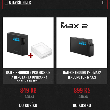
OTEVŘÍT FILTR
N
Í
P
V
R
Ý
O
P
D
I
U
S
K
P
T
R
Ů
O
D
U
BATERIE ENDURO 2 PRO MISSION
BATERIE ENDURO PRO MAX2
1 A HERO13 + 1X OCHRANNÝ
(ENDURO FOR MAX2)
K
OBAL NA BATERII
T
849 Kč
899 Kč
Ů
899 Kč
949 Kč
DO KOŠÍKU
DO KOŠÍKU