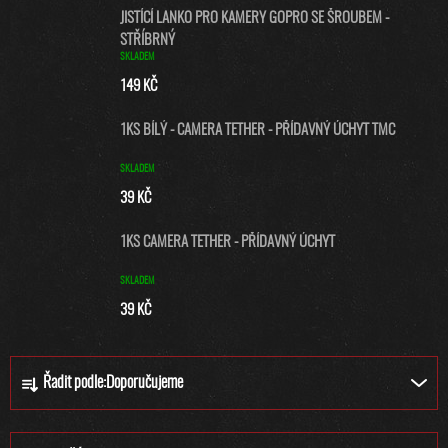
JISTÍCÍ LANKO PRO KAMERY GOPRO SE ŠROUBEM -
STŘÍBRNÝ
SKLADEM
149 KČ
1KS BÍLÝ - CAMERA TETHER - PŘÍDAVNÝ ÚCHYT TMC
SKLADEM
39 KČ
1KS CAMERA TETHER - PŘÍDAVNÝ ÚCHYT
SKLADEM
39 KČ
Ř
Řadit podle:
Doporučujeme
A
Z
E