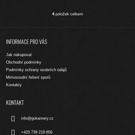
4
položek celkem
O
V
L
Z
Á
Á
D
INFORMACE PRO VÁS
A
P
C
A
Jak nakupovat
Í
T
P
Obchodní podmínky
R
Í
Podmínky ochrany osobních údajů
V
Mimosoudní řešení sporů
K
Y
Kontakty
V
Ý
P
KONTAKT
I
S
info
@
gokamery.cz
U
+420 739 218 856