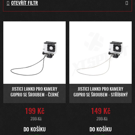
OTEVŘÍT FILTR
N
Í
P
V
R
Ý
O
P
D
I
U
S
K
P
T
R
Ů
O
D
U
JISTÍCÍ LANKO PRO KAMERY
JISTÍCÍ LANKO PRO KAMERY
GOPRO SE ŠROUBEM - ČERNÉ
GOPRO SE ŠROUBEM - STŘÍBRNÝ
K
T
199 Kč
149 Kč
Ů
299 Kč
299 Kč
DO KOŠÍKU
DO KOŠÍKU