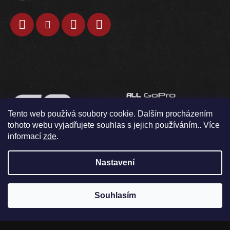
Tento web používá soubory cookie. Dalším procházením
tohoto webu vyjadřujete souhlas s jejich používáním.. Více
informací
zde
.
Nastavení
Souhlasím
V pondělí 10.8. neodesíláme / osobní odběr není možný
Vytvořil Shoptet
Copyright 2026
GOkamery
. Všechna práva vyhrazena.