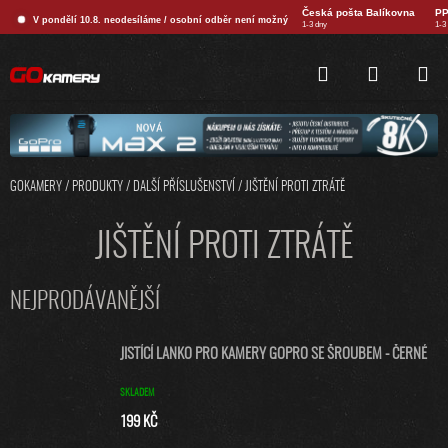
Přejít
Česká pošta Balíkovna
PP
V pondělí 10.8. neodesíláme / osobní odběr není možný
na
1-3 dny
1-3
obsah
HLEDAT
NÁKUPNÍ
KOŠÍK
GOKAMERY
/
PRODUKTY
/
DALŠÍ PŘÍSLUŠENSTVÍ
/
JIŠTĚNÍ PROTI ZTRÁTĚ
JIŠTĚNÍ PROTI ZTRÁTĚ
NEJPRODÁVANĚJŠÍ
JISTÍCÍ LANKO PRO KAMERY GOPRO SE ŠROUBEM - ČERNÉ
SKLADEM
199 KČ