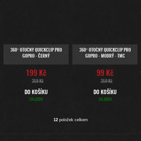
360° OTOČNÝ QUICKCLIP PRO
360° OTOČNÝ QUICKCLIP PRO
GOPRO - ČERNÝ
GOPRO - MODRÝ - TMC
199 Kč
99 Kč
359 Kč
359 Kč
DO KOŠÍKU
DO KOŠÍKU
SKLADEM
SKLADEM
12
položek celkem
O
V
L
Z
Á