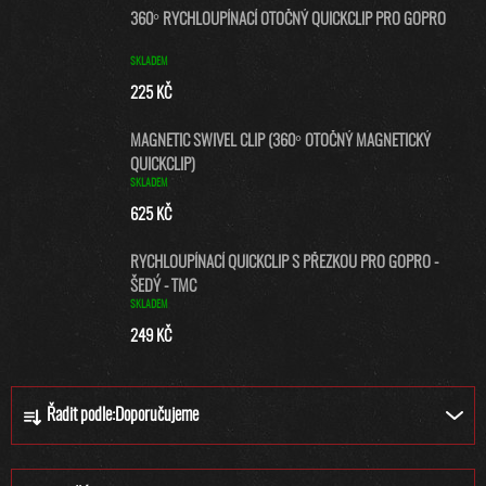
360° RYCHLOUPÍNACÍ OTOČNÝ QUICKCLIP PRO GOPRO
SKLADEM
225 KČ
MAGNETIC SWIVEL CLIP (360° OTOČNÝ MAGNETICKÝ
QUICKCLIP)
SKLADEM
625 KČ
RYCHLOUPÍNACÍ QUICKCLIP S PŘEZKOU PRO GOPRO -
ŠEDÝ - TMC
SKLADEM
249 KČ
Ř
Řadit podle:
Doporučujeme
A
Z
E