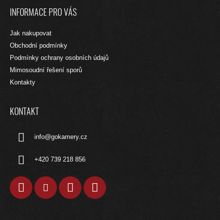
Á
D
INFORMACE PRO VÁS
A
P
C
A
Jak nakupovat
Í
T
P
Obchodní podmínky
R
Í
Podmínky ochrany osobních údajů
V
Mimosoudní řešení sporů
K
Y
Kontakty
V
Ý
P
KONTAKT
I
S
info
@
gokamery.cz
U
+420 739 218 856