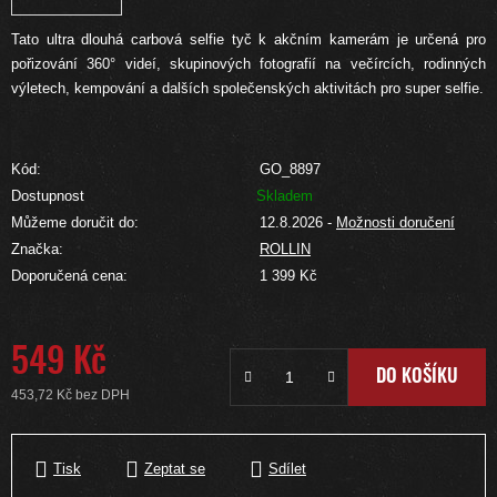
Tato ultra dlouhá carbová selfie tyč k akčním kamerám je určená pro
pořizování 360° videí, skupinových fotografií na večírcích, rodinných
výletech, kempování a dalších společenských aktivitách pro super selfie.
Kód:
GO_8897
Dostupnost
Skladem
Můžeme doručit do:
12.8.2026
-
Možnosti doručení
Značka:
ROLLIN
Doporučená cena:
1 399 Kč
549 Kč
DO KOŠÍKU
453,72 Kč bez DPH
Měrná cena:
Tisk
Zeptat se
Sdílet