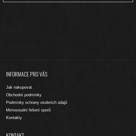
Popis
Parametry
Z
Á
INFORMACE PRO VÁS
P
A
Jak nakupovat
T
Obchodní podmínky
Í
Podmínky ochrany osobních údajů
Mimosoudní řešení sporů
Kontakty