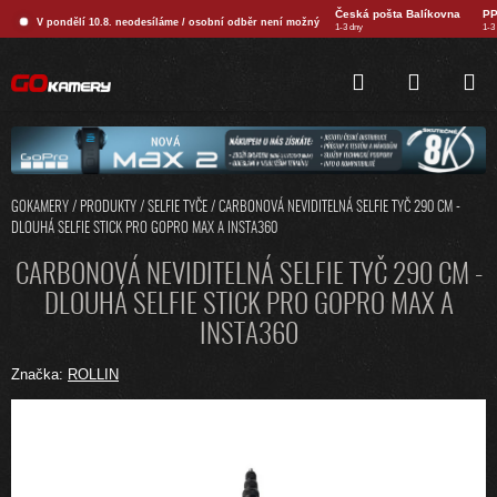
Přejít
Česká pošta Balíkovna
PP
V pondělí 10.8. neodesíláme / osobní odběr není možný
na
1-3 dny
1-3
obsah
HLEDAT
NÁKUPNÍ
KOŠÍK
GOKAMERY
/
PRODUKTY
/
SELFIE TYČE
/
CARBONOVÁ NEVIDITELNÁ SELFIE TYČ 290 CM -
DLOUHÁ SELFIE STICK PRO GOPRO MAX A INSTA360
CARBONOVÁ NEVIDITELNÁ SELFIE TYČ 290 CM -
DLOUHÁ SELFIE STICK PRO GOPRO MAX A
INSTA360
Značka:
ROLLIN