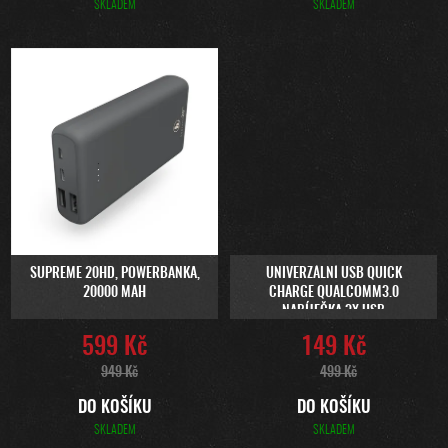
SKLADEM
SKLADEM
SUPREME 20HD, POWERBANKA,
UNIVERZÁLNÍ USB QUICK
20000 MAH
CHARGE QUALCOMM3.0
NABÍJEČKA 3X USB
599 Kč
149 Kč
949 Kč
499 Kč
DO KOŠÍKU
DO KOŠÍKU
SKLADEM
SKLADEM