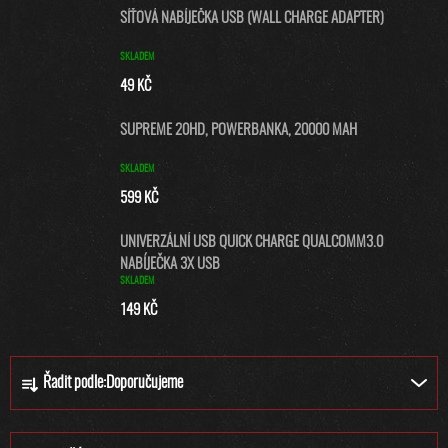
SÍŤOVÁ NABÍJEČKA USB (WALL CHARGE ADAPTER)
SKLADEM
49 KČ
SUPREME 20HD, POWERBANKA, 20000 MAH
SKLADEM
599 KČ
UNIVERZÁLNÍ USB QUICK CHARGE QUALCOMM3.0
NABÍJEČKA 3X USB
SKLADEM
149 KČ
Ř
Řadit podle:
Doporučujeme
A
Z
E