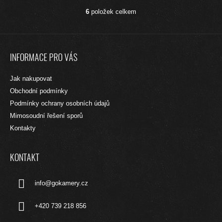
6
položek celkem
O
V
L
Z
Á
Á
D
INFORMACE PRO VÁS
A
P
C
A
Jak nakupovat
Í
T
P
Obchodní podmínky
R
Í
Podmínky ochrany osobních údajů
V
Mimosoudní řešení sporů
K
Y
Kontakty
V
Ý
P
KONTAKT
I
S
info
@
gokamery.cz
U
+420 739 218 856