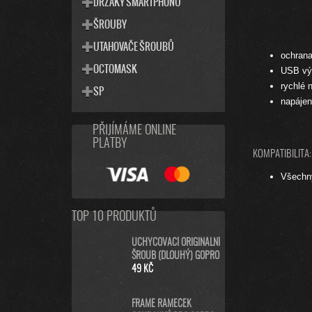
DRŽÁKY SMARTPHONU
ŠROUBY
UTAHOVAČE ŠROUBŮ
ochrana 
OCTOMASK
USB výs
rychlé 
SP
napájen
PŘIJÍMÁME ONLINE
PLATBY
KOMPATIBILITA:
Všechn
TOP 10 PRODUKTŮ
UCHYCOVACÍ ORIGINÁLNÍ
ŠROUB (DLOUHÝ) GOPRO
49 KČ
FRAME RÁMEČEK