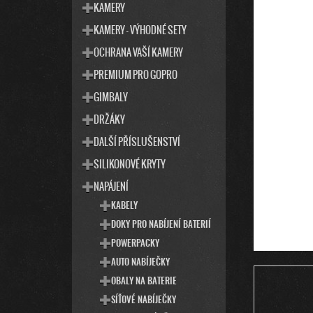
T
S
KAMERY
E
T
KAMERY - VÝHODNÉ SETY
G
R
O
OCHRANA VAŠÍ KAMERY
R
A
I
PREMIUM PRO GOPRO
N
E
N
GIMBALY
Í
DRŽÁKY
P
DALŠÍ PŘÍSLUŠENSTVÍ
A
SILIKONOVÉ KRYTY
N
E
NAPÁJENÍ
L
KABELY
DOKY PRO NABÍJENÍ BATERIÍ
POWERPACKY
AUTO NABÍJEČKY
OBALY NA BATERIE
SÍŤOVÉ NABÍJEČKY