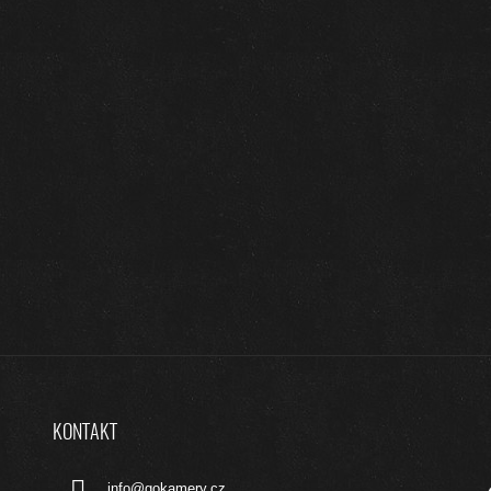
KONTAKT
info
@
gokamery.cz