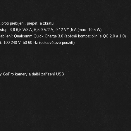
proti přebíjení, přepětí a zkratu
tup: 3,6-6,5 V/3 A, 6,5-9 V/2 A, 9-12 V/1,5 A (max. 19,5 W)
nabíjení: Qualcomm Quick Charge 3.0 (zpětně kompatibilní s QC 2.0 a 1.0)
í: 100-240 V, 50-60 Hz (celosvětové použití)
y
GoPro
kamery a další
zařízení USB