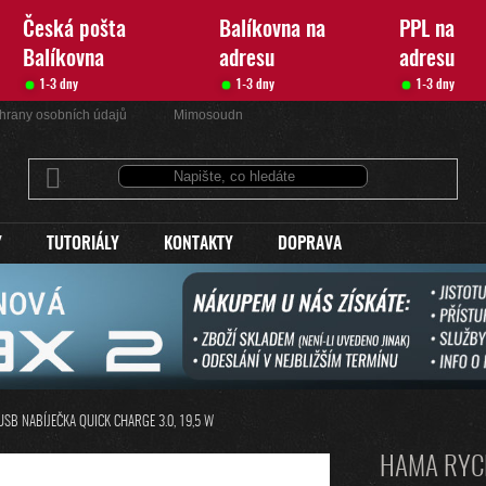
Česká pošta
Balíkovna na
PPL na
Balíkovna
adresu
adresu
1-3 dny
1-3 dny
1-3 dny
hrany osobních údajů
Mimosoudní řešení sporů
Kontakty
Y
TUTORIÁLY
KONTAKTY
DOPRAVA
SB NABÍJEČKA QUICK CHARGE 3.0, 19,5 W
HAMA RYC