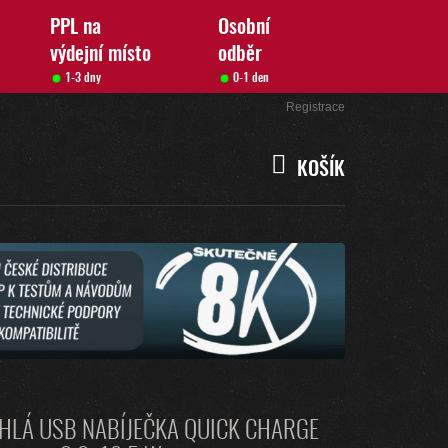
PPL na
Osobní
výdejní místo
odběr
1-3 dny
0-1 den
Přihlášení
Registrace
KOŠÍK
NÁKUPNÍ
KOŠÍK
HLÁ USB NABÍJEČKA QUICK CHARGE