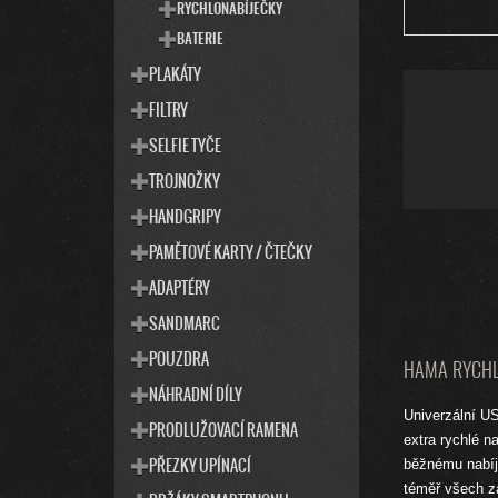
RYCHLONABÍJEČKY
BATERIE
PLAKÁTY
FILTRY
SELFIE TYČE
TROJNOŽKY
HANDGRIPY
PAMĚTOVÉ KARTY / ČTEČKY
ADAPTÉRY
SANDMARC
POUZDRA
HAMA RYCHLÁ
NÁHRADNÍ DÍLY
Univerzální U
PRODLUŽOVACÍ RAMENA
extra rychlé n
PŘEZKY UPÍNACÍ
běžnému nabíje
téměř všech za