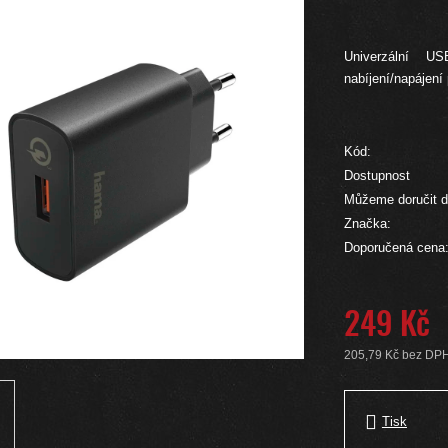
Univerzální U
nabíjení/napájení
Kód:
Dostupnost
Můžeme doručit d
Značka:
Doporučená cena
249 Kč
205,79 Kč bez DP
Měrná cena:
Tisk