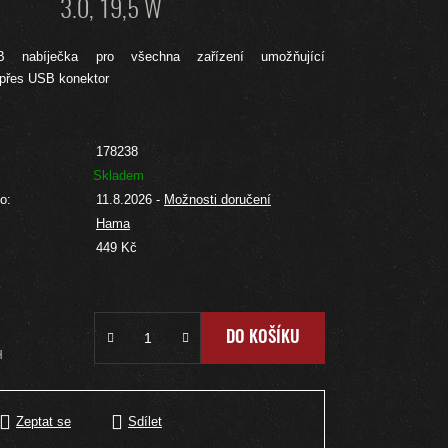
3.0, 19,5 W
SB nabíječka pro všechna zařízení umožňující
 přes USB konektor
178238
Skladem
o:
11.8.2026
-
Možnosti doručení
Hama
:
449 Kč
DO KOŠÍKU
H
Zeptat se
Sdílet