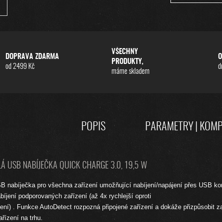
VŠECHNY
DOPRAVA ZDARMA
O
PRODUKTY,
od 2499 Kč
d
máme skladem
POPIS
PARAMETRY | KOMP
 USB NABÍJEČKA QUICK CHARGE 3.0, 19,5 W
SB nabíječka pro všechna zařízení umožňující nabíjení/napájení přes USB k
abíjení podporovaných zařízení (až 4x rychlejší oproti
ní) . Funkce AutoDetect rozpozná připojené zařízení a dokáže přizpůsobit za
řízení na trhu.