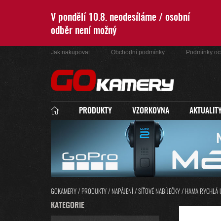
Přejít
na
V pondělí 10.8. neodesíláme / osobní
obsah
odběr není možný
Jak nakupovat
Obchodní podmínky
Podmínky oc
PRODUKTY
VZORKOVNA
AKTUALIT
GOKAMERY
/
PRODUKTY
/
NAPÁJENÍ
/
SÍŤOVÉ NABÍJEČKY
/
HAMA RYCHLÁ U
P
K
KATEGORIE
PŘESKOČIT
O
A
KATEGORIE