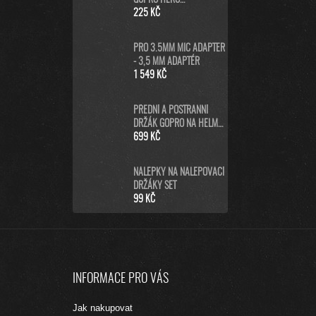
9/10/11/12/13 BLACK
225 KČ
PRO 3.5MM MIC ADAPTER
- 3,5 MM ADAPTÉR
1 549 KČ
PŘEDNÍ A POSTRANNÍ
DRŽÁK GOPRO NA HELMU
(HELMET FRONT AND SIDE
699 KČ
MOUNT)
NÁLEPKY NA NALEPOVACÍ
DRŽÁKY SET
99 KČ
Z
Á
INFORMACE PRO VÁS
P
A
Jak nakupovat