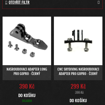
OTEVŘÍT FILTR
N
Í
P
V
R
Ý
O
P
D
I
U
S
K
P
T
R
Ů
O
D
U
NAŠROUBOVACÍ ADAPTER LONG
CNC SKYDIVING NAŠROUBOVACÍ
PRO GOPRO - ČERNÝ
ADAPTER PRO GOPRO - ČERNÝ
K
T
390 Kč
299 Kč
Ů
390 Kč
DO KOŠÍKU
DO KOŠÍKU
SKLADEM