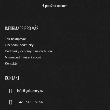
6
položek celkem
O
V
L
Z
Á
Á
D
INFORMACE PRO VÁS
A
P
C
A
Jak nakupovat
Í
T
P
Obchodní podmínky
R
Í
Podmínky ochrany osobních údajů
V
Mimosoudní řešení sporů
K
Y
Kontakty
V
Ý
P
KONTAKT
I
S
info
@
gokamery.cz
U
+420 739 218 856