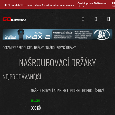
Přejít
Česká pošta Balíkovna
PP
V pondělí 10.8. neodesíláme / osobní odběr není možný
na
1-3 dny
1-3
obsah
HLEDAT
NÁKUPNÍ
KOŠÍK
GOKAMERY
/
PRODUKTY
/
DRŽÁKY
/
NAŠROUBOVACÍ DRŽÁKY
NAŠROUBOVACÍ DRŽÁKY
NEJPRODÁVANĚJŠÍ
NAŠROUBOVACÍ ADAPTER LONG PRO GOPRO - ČERNÝ
SKLADEM
390 KČ