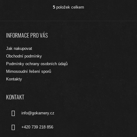
5
položek celkem
O
V
L
Z
Á
Á
D
INFORMACE PRO VÁS
A
P
C
A
Jak nakupovat
Í
T
P
Obchodní podmínky
R
Í
Podmínky ochrany osobních údajů
V
Mimosoudní řešení sporů
K
Y
Kontakty
V
Ý
P
KONTAKT
I
S
info
@
gokamery.cz
U
+420 739 218 856