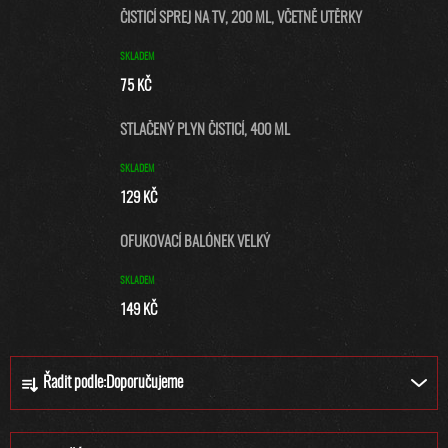
ČISTICÍ SPREJ NA TV, 200 ML, VČETNĚ UTĚRKY
SKLADEM
75 KČ
STLAČENÝ PLYN ČISTICÍ, 400 ML
SKLADEM
129 KČ
OFUKOVACÍ BALÓNEK VELKÝ
SKLADEM
149 KČ
Ř
Řadit podle:
Doporučujeme
A
Z
E