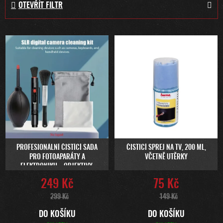
OTEVŘÍT FILTR
N
Í
P
V
R
Ý
O
P
D
I
U
S
K
P
T
R
Ů
O
D
U
PROFESIONÁLNÍ ČISTÍCÍ SADA
ČISTICÍ SPREJ NA TV, 200 ML,
PRO FOTOAPARÁTY A
VČETNĚ UTĚRKY
K
ELEKTRONIKU – OBJEKTIVY,
T
KLÁVESNICE, DISPLEJE
249 Kč
75 Kč
Ů
299 Kč
149 Kč
DO KOŠÍKU
DO KOŠÍKU