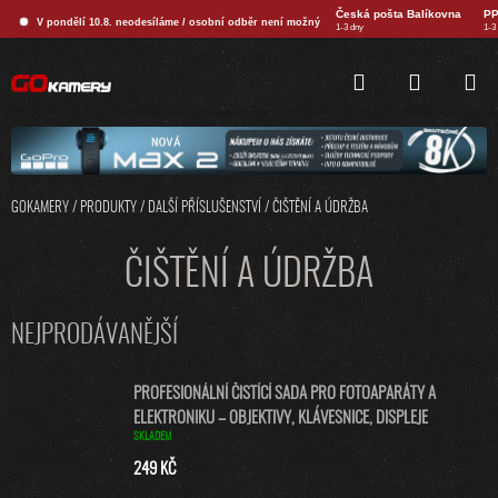
Přejít
Česká pošta Balíkovna
PP
V pondělí 10.8. neodesíláme / osobní odběr není možný
na
1-3 dny
1-3
obsah
HLEDAT
NÁKUPNÍ
KOŠÍK
GOKAMERY
/
PRODUKTY
/
DALŠÍ PŘÍSLUŠENSTVÍ
/
ČIŠTĚNÍ A ÚDRŽBA
ČIŠTĚNÍ A ÚDRŽBA
NEJPRODÁVANĚJŠÍ
PROFESIONÁLNÍ ČISTÍCÍ SADA PRO FOTOAPARÁTY A
ELEKTRONIKU – OBJEKTIVY, KLÁVESNICE, DISPLEJE
SKLADEM
249 KČ