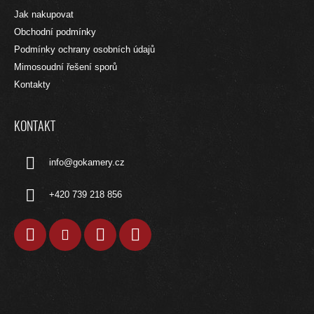
C
A
Jak nakupovat
Í
T
P
Obchodní podmínky
R
Í
Podmínky ochrany osobních údajů
V
Mimosoudní řešení sporů
K
Y
Kontakty
V
Ý
P
KONTAKT
I
S
info
@
gokamery.cz
U
+420 739 218 856