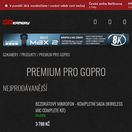
Přejít
Česká pošta Balíkovna
PP
V pondělí 10.8. neodesíláme / osobní odběr není možný
na
1-3 dny
1-3
obsah
HLEDAT
NÁKUPNÍ
KOŠÍK
GOKAMERY
/
PRODUKTY
/
PREMIUM PRO GOPRO
PREMIUM PRO GOPRO
NEJPRODÁVANĚJŠÍ
BEZDRÁTOVÝ MIKROFON - KOMPLETNÍ SADA (WIRELESS
MIC COMPLETE KIT)
SKLADEM
3 788 KČ