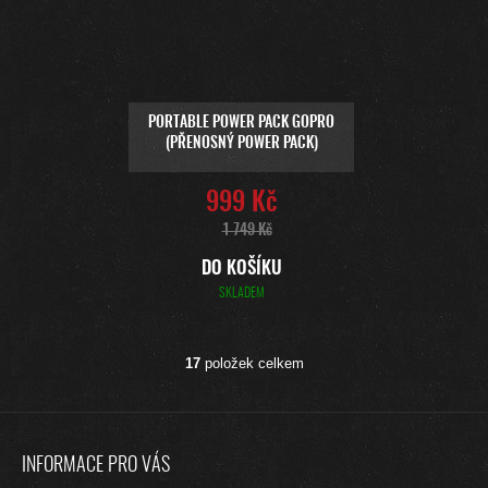
PORTABLE POWER PACK GOPRO
(PŘENOSNÝ POWER PACK)
999 Kč
1 749 Kč
DO KOŠÍKU
SKLADEM
17
položek celkem
O
V
L
Z
Á
Á
D
INFORMACE PRO VÁS
A
P