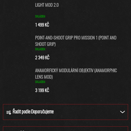
LIGHT MOD 2.0
SKLADEM
1 499 KČ
POINT-AND-SHOOT GRIP PRO MISSION 1 (POINT AND
SHOOT GRIP)
SKLADEM
2 349 KČ
ANAMORFICKÝ MODULÁRNÍ OBJEKTIV (ANAMORPHIC
LENS MOD)
SKLADEM
3 199 KČ
Ř
Řadit podle:
Doporučujeme
A
Z
E