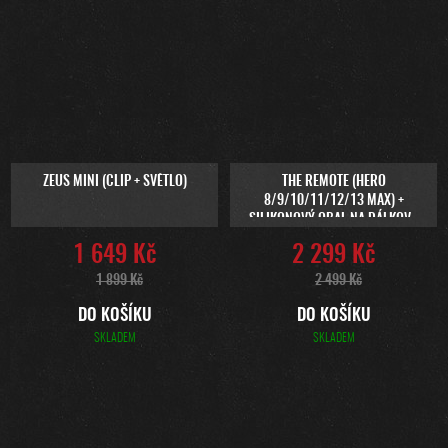
ZEUS MINI (CLIP + SVĚTLO)
THE REMOTE (HERO
8/9/10/11/12/13 MAX) +
SILIKONOVÝ OBAL NA DÁLKOVÝ
OVLADAČ
1 649 Kč
2 299 Kč
1 899 Kč
2 499 Kč
DO KOŠÍKU
DO KOŠÍKU
SKLADEM
SKLADEM