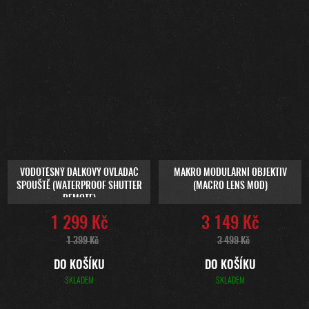
VODOTĚSNÝ DÁLKOVÝ OVLADAČ
MAKRO MODULÁRNÍ OBJEKTIV
SPOUŠTĚ (WATERPROOF SHUTTER
(MACRO LENS MOD)
REMOTE)
1 299 Kč
3 149 Kč
1 399 Kč
3 499 Kč
DO KOŠÍKU
DO KOŠÍKU
SKLADEM
SKLADEM