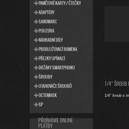
PAMĚTOVÉ KARTY / ČTEČKY
ADAPTÉRY
SANDMARC
POUZDRA
NÁHRADNÍ DÍLY
PRODLUŽOVACÍ RAMENA
PŘEZKY UPÍNACÍ
DRŽÁKY SMARTPHONU
ŠROUBY
1/4" ŠROUB 
UTAHOVAČE ŠROUBŮ
OCTOMASK
1/4" šroub s i
SP
PŘIJÍMÁME ONLINE
PLATBY