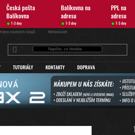
Česká pošta
Balíkovna na
PPL na
Balíkovna
adresu
adresu
1-3 dny
1-3 dny
1-3 dny
hrany osobních údajů
Mimosoudní řešení sporů
Kontakty
Y
TUTORIÁLY
KONTAKTY
DOPRAVA