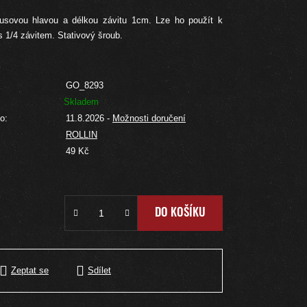
usovou hlavou a délkou závitu 1cm. Lze ho použít k
s 1/4 závitem. Stativový šroub.
GO_8293
Skladem
o:
11.8.2026
-
Možnosti doručení
ROLLIN
:
49 Kč
DO KOŠÍKU
Zeptat se
Sdílet