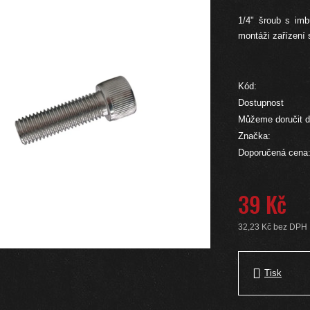
1/4" šroub s imb
montáži zařízení 
Kód:
Dostupnost
Můžeme doručit d
Značka:
Doporučená cena
39 Kč
32,23 Kč bez DPH
Měrná cena:
Tisk