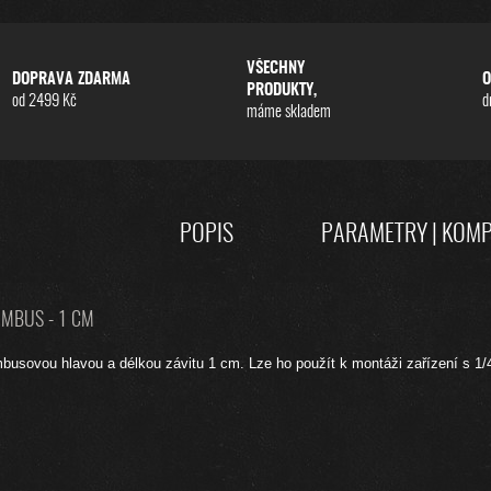
VŠECHNY
DOPRAVA ZDARMA
O
PRODUKTY,
od 2499 Kč
d
máme skladem
POPIS
PARAMETRY | KOMP
IMBUS - 1 CM
mbusovou hlavou a délkou závitu 1 cm. Lze ho použít k montáži zařízení s 1