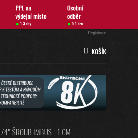
PPL na
Osobní
výdejní místo
odběr
1-3 dny
0-1 den
Přihlášení
Registrace
KOŠÍK
NÁKUPNÍ
KOŠÍK
1/4" ŠROUB IMBUS - 1 CM