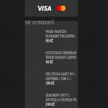
TOP 10 PRODUKTŮ
FRAME RÁMEČEK
OCHRANNÝ PRO GOPRO
HERO8 BLACK
99 KČ
UCHYCOVACÍ ORIGINÁLNÍ
ŠROUB (DLOUHÝ) GOPRO
49 KČ
OTG ČTEČKA KARET 4V1 –
LIGHTNING / USB-C /
MICRO USB / USB-A PRO
199 KČ
IPHONE, ANDROID, PC
SILIKONOVÝ KRYT S
KRYTKOU A POUTKEM PRO
GOPRO HERO13 - MODRÝ
249 KČ