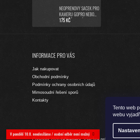
BLACK)
NEOPRENOVÝ SÁČEK PRO
KAMERU GOPRO NEBO
PŘÍSLUŠENSTVÍ (L)
175 KČ
Z
Á
INFORMACE PRO VÁS
P
A
Jak nakupovat
T
Obchodní podmínky
Í
Podmínky ochrany osobních údajů
Mimosoudní řešení sporů
Kontakty
Tento web p
webu vyjadřu
Nastaven
V pondělí 10.8. neodesíláme / osobní odběr není možný
Copyright 2026
GOkamery
. Všechna práva vyhrazena.