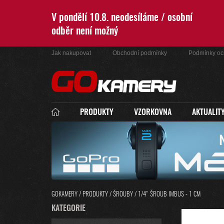
Přejít
na
V pondělí 10.8. neodesíláme / osobní
obsah
odběr není možný
Jak nakupovat
Obchodní podmínky
Podmínky oc
PRODUKTY
VZORKOVNA
AKTUALIT
GOKAMERY
/
PRODUKTY
/
ŠROUBY
/
1/4" ŠROUB IMBUS - 1 CM
P
K
KATEGORIE
PŘESKOČIT
O
A
KATEGORIE