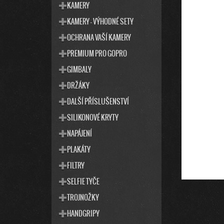
T
S
KAMERY
E
T
KAMERY - VÝHODNÉ SETY
G
R
O
OCHRANA VAŠÍ KAMERY
R
A
I
PREMIUM PRO GOPRO
N
E
N
GIMBALY
Í
DRŽÁKY
P
DALŠÍ PŘÍSLUŠENSTVÍ
A
SILIKONOVÉ KRYTY
N
E
NAPÁJENÍ
L
PLAKÁTY
FILTRY
SELFIE TYČE
TROJNOŽKY
HANDGRIPY