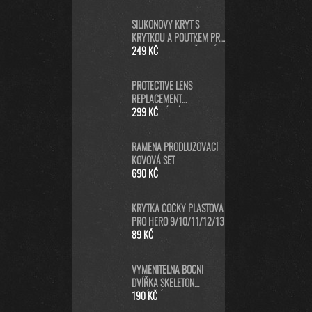
SILIKONOVÝ KRYT S
KRYTKOU A POUTKEM PRO
GOPRO HERO13 - ČERNÝ
249 KČ
PROTECTIVE LENS
REPLACEMENT
NEORIGINÁLNÍ (PRO
299 KČ
HERO5/6/7 BLACK/HERO
2018) - NÁHRADNÍ
RAMENA PRODLUŽOVACÍ
KRYTKA ČOČKY KAMERY -
KOVOVÁ SET
ČERNÁ
690 KČ
KRYTKA ČOČKY PLASTOVÁ
PRO HERO 9/10/11/12/13
89 KČ
VYMĚNITELNÁ BOČNÍ
DVÍŘKA SKELETON
NABÍJECÍ
190 KČ
(HERO9/10/11/12/13