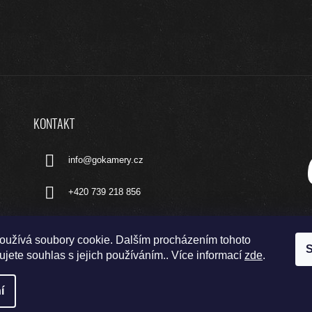
KONTAKT
info
@
gokamery.cz
+420 739 218 856
oužívá soubory cookie. Dalším procházením tohoto
S
jete souhlas s jejich používáním.. Více informací
zde
.
í