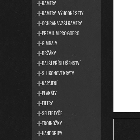
T
S
KAMERY
E
T
KAMERY - VÝHODNÉ SETY
G
R
O
OCHRANA VAŠÍ KAMERY
R
A
I
PREMIUM PRO GOPRO
N
E
N
GIMBALY
Í
DRŽÁKY
P
DALŠÍ PŘÍSLUŠENSTVÍ
A
SILIKONOVÉ KRYTY
N
E
NAPÁJENÍ
L
PLAKÁTY
FILTRY
SELFIE TYČE
TROJNOŽKY
HANDGRIPY