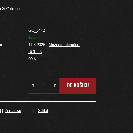
 3/8" šroub
GO_6442
Skladem
o:
11.8.2026
-
Možnosti doručení
ROLLIN
:
99 Kč
DO KOŠÍKU
Zeptat se
Sdílet