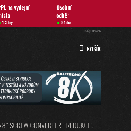
PL na výdejní
Osobní
místo
odběr
1-3 dny
0-1 den
Přihlášení
Registrace
KOŠÍK
NÁKUPNÍ
KOŠÍK
3/8" SCREW CONVERTER - REDUKCE