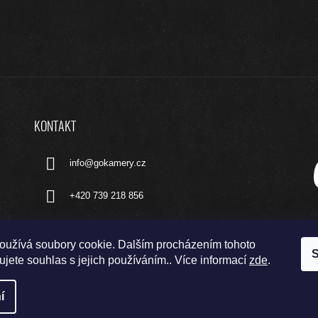
KONTAKT
info
@
gokamery.cz
+420 739 218 856
oužívá soubory cookie. Dalším procházením tohoto
S
jete souhlas s jejich používáním.. Více informací
zde
.
í