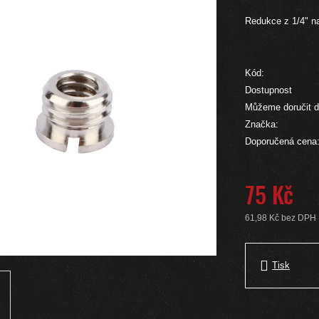
Redukce z 1/4" na
Kód:
Dostupnost
Můžeme doručit d
Značka:
Doporučená cena
75 Kč
61,98 Kč bez DPH
Měrná cena:
Tisk