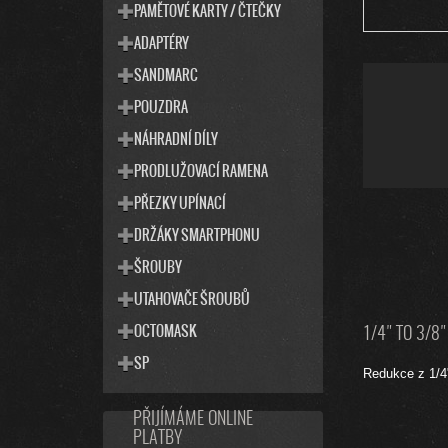
PAMĚTOVÉ KARTY / ČTEČKY
ADAPTÉRY
SANDMARC
POUZDRA
NÁHRADNÍ DÍLY
PRODLUŽOVACÍ RAMENA
PŘEZKY UPÍNACÍ
DRŽÁKY SMARTPHONU
ŠROUBY
UTAHOVAČE ŠROUBŮ
OCTOMASK
1/4" TO 3/8
SP
Redukce z 1/4"
PŘIJÍMÁME ONLINE
PLATBY