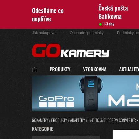
Přejít
na
Česká pošta
Odesíláme co
obsah
Balíkovna
nejdříve.
1-3 dny
Jak nakupovat
Obchodní podmínky
Podmínky oc
PRODUKTY
VZORKOVNA
AKTUALIT
GOKAMERY
/
PRODUKTY
/
ADAPTÉRY
/
1/4" TO 3/8" SCREW CONVERTER -
P
K
KATEGORIE
PŘESKOČIT
O
A
KATEGORIE