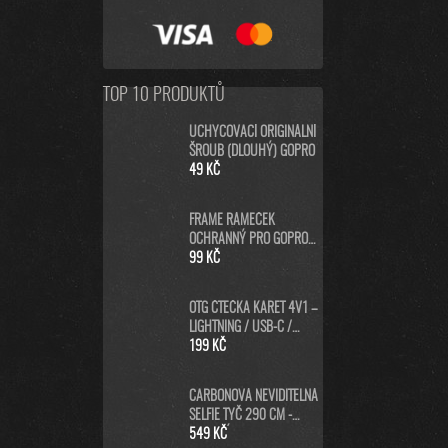
TOP 10 PRODUKTŮ
UCHYCOVACÍ ORIGINÁLNÍ
ŠROUB (DLOUHÝ) GOPRO
49 KČ
FRAME RÁMEČEK
OCHRANNÝ PRO GOPRO
HERO8 BLACK
99 KČ
OTG ČTEČKA KARET 4V1 –
LIGHTNING / USB-C /
MICRO USB / USB-A PRO
199 KČ
IPHONE, ANDROID, PC
CARBONOVÁ NEVIDITELNÁ
SELFIE TYČ 290 CM -
DLOUHÁ SELFIE STICK PRO
549 KČ