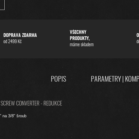
VŠECHNY
DOPRAVA ZDARMA
O
PRODUKTY,
od 2499 Kč
d
máme skladem
POPIS
PARAMETRY | KOMP
" SCREW CONVERTER - REDUKCE
 na 3/8" šroub