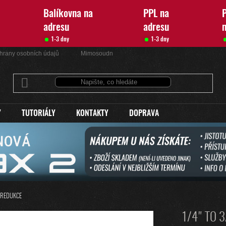
Balíkovna na
PPL na
P
adresu
adresu
1-3 dny
1-3 dny
hrany osobních údajů
Mimosoudní řešení sporů
Kontakty
Y
TUTORIÁLY
KONTAKTY
DOPRAVA
 REDUKCE
1/4" TO 