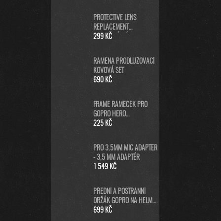
GOPRO MAX A INSTA360
PROTECTIVE LENS
REPLACEMENT
NEORIGINÁLNÍ (PRO
299 KČ
HERO5/6/7 BLACK/HERO
2018) - NÁHRADNÍ
RAMENA PRODLUŽOVACÍ
KRYTKA ČOČKY KAMERY -
KOVOVÁ SET
ČERNÁ
690 KČ
FRAME RÁMEČEK PRO
GOPRO HERO
9/10/11/12/13 BLACK
225 KČ
PRO 3.5MM MIC ADAPTER
- 3,5 MM ADAPTÉR
1 549 KČ
PŘEDNÍ A POSTRANNÍ
DRŽÁK GOPRO NA HELMU
(HELMET FRONT AND SIDE
699 KČ
MOUNT)