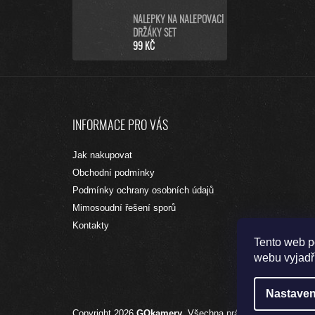
NÁLEPKY NA NALEPOVACÍ
DRŽÁKY SET
99 KČ
Z
Á
INFORMACE PRO VÁS
P
A
Jak nakupovat
T
Obchodní podmínky
Í
Podmínky ochrany osobních údajů
Mimosoudní řešení sporů
Kontakty
Tento web p
webu vyjadřu
Nastaven
Copyright 2026
GOkamery
. Všechna práva vyhrazena.