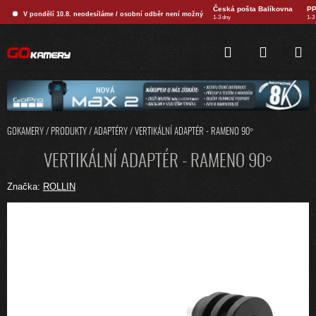
Přejít
Česká pošta Balíkovna
PP
V pondělí 10.8. neodesíláme / osobní odběr není možný
na
1-3 dny
1-3
obsah
HLEDAT
NÁKUPNÍ
KOŠÍK
GOKAMERY
/
PRODUKTY
/
ADAPTÉRY
/
VERTIKÁLNÍ ADAPTÉR - RAMENO 90°
VERTIKÁLNÍ ADAPTÉR - RAMENO 90°
Značka:
ROLLIN