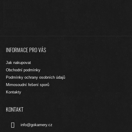
Popis
Parametry
Z
Á
INFORMACE PRO VÁS
P
A
Jak nakupovat
T
Obchodní podmínky
Í
Podmínky ochrany osobních údajů
Mimosoudní řešení sporů
Kontakty
KONTAKT
info
@
gokamery.cz