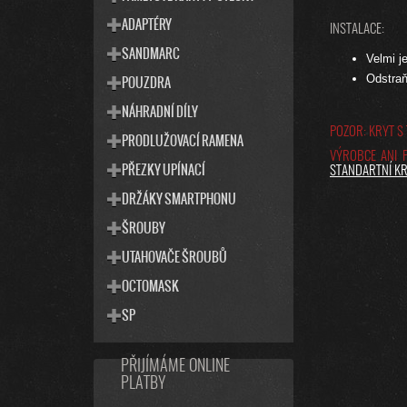
ADAPTÉRY
INSTALACE:
SANDMARC
Velmi j
Odstraň
POUZDRA
NÁHRADNÍ DÍLY
POZOR: KRYT S
PRODLUŽOVACÍ RAMENA
VÝROBCE ANI 
PŘEZKY UPÍNACÍ
STANDARTNÍ KR
DRŽÁKY SMARTPHONU
ŠROUBY
UTAHOVAČE ŠROUBŮ
OCTOMASK
SP
PŘIJÍMÁME ONLINE
PLATBY