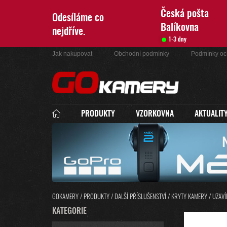
Přejít
na
Česká pošta
Odesíláme co
obsah
Balíkovna
nejdříve.
1-3 dny
Jak nakupovat
Obchodní podmínky
Podmínky oc
PRODUKTY
VZORKOVNA
AKTUALIT
GOKAMERY
/
PRODUKTY
/
DALŠÍ PŘÍSLUŠENSTVÍ
/
KRYTY KAMERY
/
UZAVÍ
P
K
KATEGORIE
PŘESKOČIT
O
A
KATEGORIE