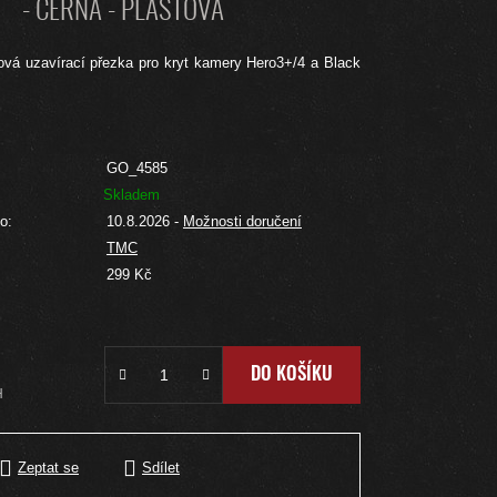
- ČERNÁ - PLASTOVÁ
tová uzavírací přezka pro kryt kamery Hero3+/4 a Black
GO_4585
Skladem
o:
10.8.2026
-
Možnosti doručení
TMC
:
299 Kč
DO KOŠÍKU
H
Zeptat se
Sdílet