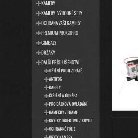
T
S
KAMERY
E
T
KAMERY - VÝHODNÉ SETY
G
R
O
OCHRANA VAŠÍ KAMERY
R
A
I
PREMIUM PRO GOPRO
N
E
N
GIMBALY
Í
DRŽÁKY
P
DALŠÍ PŘÍSLUŠENSTVÍ
A
N
JIŠTĚNÍ PROTI ZTRÁTĚ
E
ANTIFOG
L
KABELY
ČIŠTĚNÍ A ÚDRŽBA
PRO DÁLKOVÁ OVLÁDÁNÍ
RÁMEČKY / FRAME
KRYTKY OBJEKTIVU / KRYTU
OCHRANNÉ FÓLIE
KRYTY KAMERY