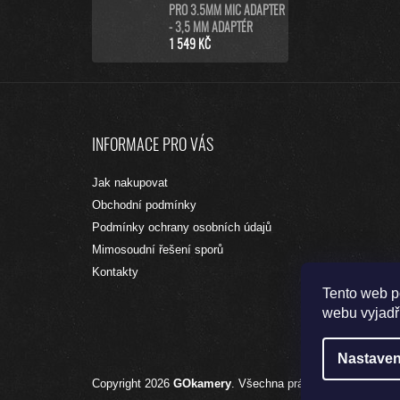
PRO 3.5MM MIC ADAPTER
- 3,5 MM ADAPTÉR
1 549 KČ
Z
Á
INFORMACE PRO VÁS
P
A
Jak nakupovat
T
Obchodní podmínky
Í
Podmínky ochrany osobních údajů
Mimosoudní řešení sporů
Kontakty
Tento web p
webu vyjadřu
Nastaven
Copyright 2026
GOkamery
. Všechna práva vyhrazena.