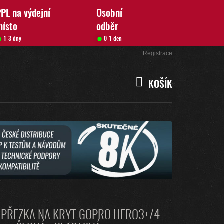
PL na výdejní
Osobní
místo
odběr
1-3 dny
0-1 den
Přihlášení
Registrace
KOŠÍK
NÁKUPNÍ
KOŠÍK
 PŘEZKA NA KRYT GOPRO HERO3+/4