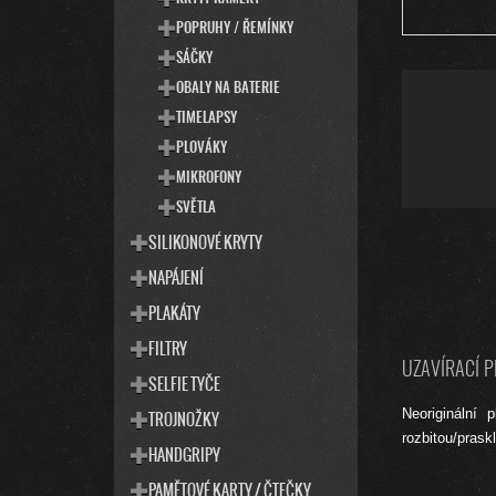
POPRUHY / ŘEMÍNKY
SÁČKY
OBALY NA BATERIE
TIMELAPSY
PLOVÁKY
MIKROFONY
SVĚTLA
SILIKONOVÉ KRYTY
NAPÁJENÍ
PLAKÁTY
FILTRY
UZAVÍRACÍ P
SELFIE TYČE
Neoriginální
TROJNOŽKY
rozbitou/prask
HANDGRIPY
PAMĚTOVÉ KARTY / ČTEČKY