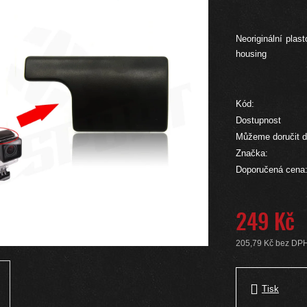
Neoriginální plas
housing
Kód:
Dostupnost
Můžeme doručit d
Značka:
Doporučená cena
249 Kč
205,79 Kč bez DP
Měrná cena:
Tisk