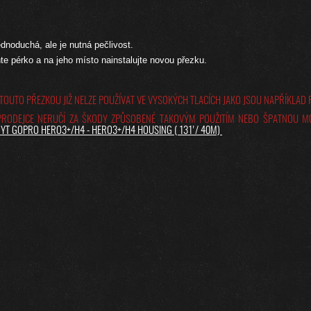
ednoduchá, ale je nutná pečlivost.
te pérko a na jeho místo nainstalujte novou přezku.
 TOUTO PŘEZKOU JIŽ NELZE POUŽÍVAT VE VYSOKÝCH TLACÍCH JAKO JSOU NAPŘÍKLAD 
PRODEJCE NERUČÍ ZA ŠKODY ZPŮSOBENÉ TAKOVÝM POUŽITÍM NEBO ŠPATNOU M
YT GOPRO HERO3+/H4 - HERO3+/H4 HOUSING ( 131'/ 40M)