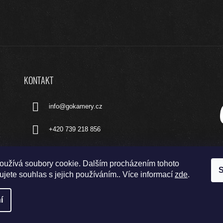
KONTAKT
info
@
gokamery.cz
+420 739 218 856
oužívá soubory cookie. Dalším procházením tohoto
S
jete souhlas s jejich používáním.. Více informací
zde
.
í