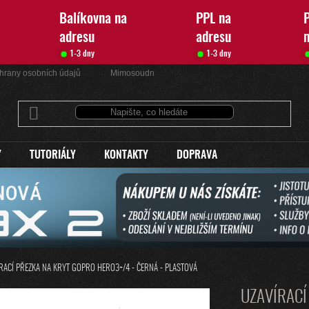
Balíkovna na
PPL na
P
adresu
adresu
1-3 dny
1-3 dny
hrany osobních údajů
Mimosoudní řešení sporů
Kontakty
Y
TUTORIÁLY
KONTAKTY
DOPRAVA
RACÍ PŘEZKA NA KRYT GOPRO HERO3+/4 - ČERNÁ - PLASTOVÁ
UZAVÍRACÍ