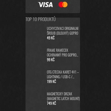
TOP 10 PRODUKTŮ
UCHYCOVACÍ ORIGINÁLNÍ
ŠROUB (DLOUHÝ) GOPRO
49 KČ
FRAME RÁMEČEK
OCHRANNÝ PRO GOPRO
HERO8 BLACK
99 KČ
OTG ČTEČKA KARET 4V1 –
LIGHTNING / USB-C /
MICRO USB / USB-A PRO
199 KČ
IPHONE, ANDROID, PC
MAGNETICKÝ DRŽÁK
(MAGNETIC LATCH MOUNT)
749 KČ