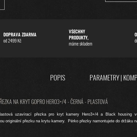
VŠECHNY
DOPRAVA ZDARMA
O
PRODUKTY,
od 2499 Kč
d
máme skladem
POPIS
PARAMETRY | KOMP
ŘEZKA NA KRYT GOPRO HERO3+/4 - ČERNÁ - PLASTOVÁ
 plastová uzavírací přezka pro kryt kamery Hero3+/4 a Black housing v
lou originální přezku na krytu kamery. Pérko přezky namontujete do držáku n