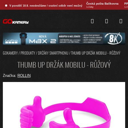
Přejít
Česká pošta Balíkovna
PP
V pondělí 10.8. neodesíláme / osobní odběr není možný
na
1-3 dny
1-3
obsah
HLEDAT
NÁKUPNÍ
KOŠÍK
GOKAMERY
/
PRODUKTY
/
DRŽÁKY SMARTPHONU
/
THUMB UP DRŽÁK MOBILU - RŮŽOVÝ
THUMB UP DRŽÁK MOBILU - RŮŽOVÝ
Značka:
ROLLIN