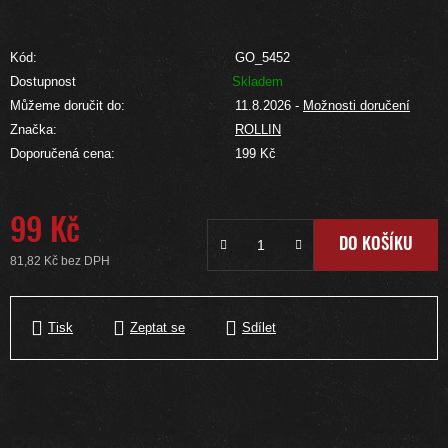
Kód:
GO_5452
Dostupnost
Skladem
Můžeme doručit do:
11.8.2026
-
Možnosti doručení
Značka:
ROLLIN
Doporučená cena:
199 Kč
99 Kč
DO KOŠÍKU
81,82 Kč bez DPH
Měrná cena:
Tisk
Zeptat se
Sdílet
Popis