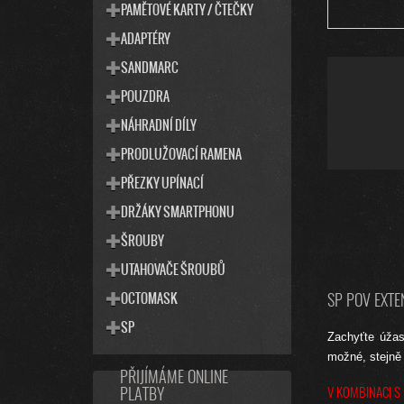
PAMĚTOVÉ KARTY / ČTEČKY
ADAPTÉRY
SANDMARC
POUZDRA
NÁHRADNÍ DÍLY
PRODLUŽOVACÍ RAMENA
PŘEZKY UPÍNACÍ
DRŽÁKY SMARTPHONU
ŠROUBY
UTAHOVAČE ŠROUBŮ
OCTOMASK
SP POV EXTE
SP
Zachyťte úžas
možné, stejně 
PŘIJÍMÁME ONLINE
V KOMBINACI S
PLATBY