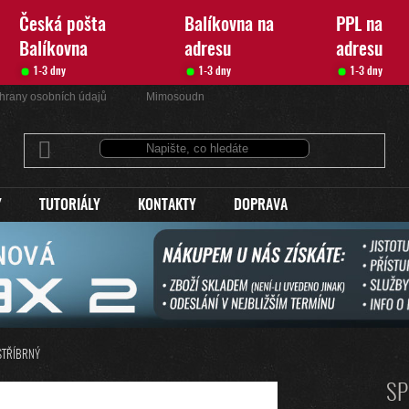
Česká pošta
Balíkovna na
PPL na
Balíkovna
adresu
adresu
1-3 dny
1-3 dny
1-3 dny
hrany osobních údajů
Mimosoudní řešení sporů
Kontakty
Y
TUTORIÁLY
KONTAKTY
DOPRAVA
 STŘÍBRNÝ
SP