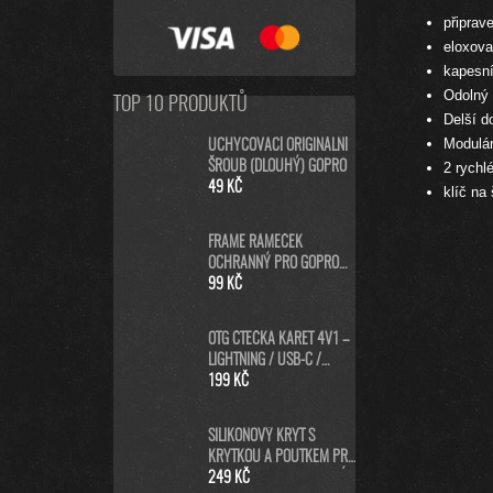
připrav
eloxova
kapesní
Odolný 
TOP 10 PRODUKTŮ
Delší d
Modulá
UCHYCOVACÍ ORIGINÁLNÍ
ŠROUB (DLOUHÝ) GOPRO
2 rychl
49 KČ
klíč na
FRAME RÁMEČEK
OCHRANNÝ PRO GOPRO
HERO8 BLACK
99 KČ
OTG ČTEČKA KARET 4V1 –
LIGHTNING / USB-C /
MICRO USB / USB-A PRO
199 KČ
IPHONE, ANDROID, PC
SILIKONOVÝ KRYT S
KRYTKOU A POUTKEM PRO
GOPRO HERO13 - MODRÝ
249 KČ