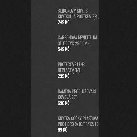
SILIKONOVÝ KRYT S
KRYTKOU A POUTKEM PRO
GOPRO HERO13 - ČERNÝ
249 KČ
CARBONOVÁ NEVIDITELNÁ
SELFIE TYČ 290 CM -
DLOUHÁ SELFIE STICK PRO
549 KČ
GOPRO MAX A INSTA360
PROTECTIVE LENS
REPLACEMENT
NEORIGINÁLNÍ (PRO
299 KČ
HERO5/6/7 BLACK/HERO
2018) - NÁHRADNÍ
RAMENA PRODLUŽOVACÍ
KRYTKA ČOČKY KAMERY -
KOVOVÁ SET
ČERNÁ
690 KČ
KRYTKA ČOČKY PLASTOVÁ
PRO HERO 9/10/11/12/13
89 KČ