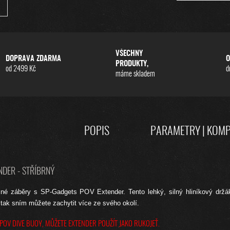
VŠECHNY
DOPRAVA ZDARMA
O
PRODUKTY,
od 2499 Kč
d
máme skladem
POPIS
PARAMETRY | KOMP
NDER - STŘÍBRNÝ
né záběry s SP-Gadgets POV Extender. Tento lehký, silný hliníkový držák 
tak sním můžete zachytit více ze svého okolí.
 POV DIVE BUOY, MŮŽETE EXTENDER POUŽÍT JAKO RUKOJEŤ.