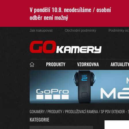
Přejít
na
V pondělí 10.8. neodesíláme / osobní
obsah
odběr není možný
Jak nakupovat
Obchodní podmínky
Podmínky oc
PRODUKTY
VZORKOVNA
AKTUALIT
GOKAMERY
/
PRODUKTY
/
PRODLUŽOVACÍ RAMENA
/
SP POV EXTENDER -
P
K
KATEGORIE
PŘESKOČIT
O
A
KATEGORIE