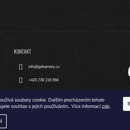
KONTAKT
info
@
gokamery.cz
+420 739 218 856
oužívá soubory cookie. Dalším procházením tohoto
S
jete souhlas s jejich používáním.. Více informací
zde
.
í