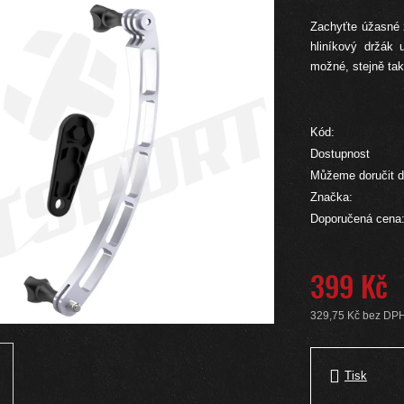
Zachyťte úžasné 
hliníkový držák 
možné, stejně tak
Kód:
Dostupnost
Můžeme doručit d
Značka:
Doporučená cena
399 Kč
329,75 Kč bez DP
Měrná cena:
Tisk