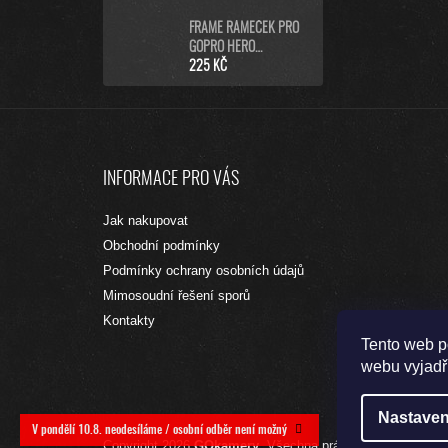
FRAME RÁMEČEK PRO
GOPRO HERO
9/10/11/12/13 BLACK
225 KČ
Z
Á
INFORMACE PRO VÁS
P
A
Jak nakupovat
T
Obchodní podmínky
Í
Podmínky ochrany osobních údajů
Mimosoudní řešení sporů
Kontakty
Tento web p
webu vyjadřu
Nastaven
V pondělí 10.8. neodesíláme / osobní odběr není možný
Copyright 2026
GOkamery
. Všechna práva vyhrazena.