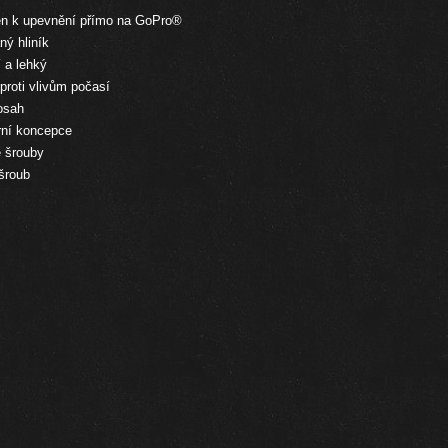
en k upevnění přímo na GoPro®
ný hliník
 a lehký
proti vlivům počasí
osah
rní koncepce
é šrouby
 šroub