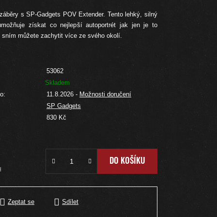
záběry s SP-Gadgets POV Extender. Tento lehký, silný
umožňuje získat co nejlepší autoportrét jak jen je to
 sním můžete zachytit více ze svého okolí.
53062
Skladem
o:
11.8.2026
-
Možnosti doručení
SP Gadgets
:
830 Kč
DO KOŠÍKU
H
Zeptat se
Sdílet