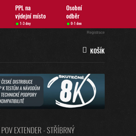
PPL na
Osobní
výdejní místo
odběr
1-3 dny
0-1 den
Přihlášení
Registrace
KOŠÍK
NÁKUPNÍ
KOŠÍK
 POV EXTENDER - STŘÍBRNÝ