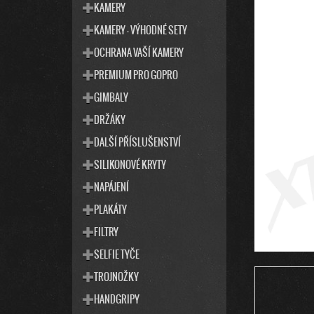
T
S
KAMERY
E
T
KAMERY - VÝHODNÉ SETY
G
R
O
OCHRANA VAŠÍ KAMERY
R
A
I
PREMIUM PRO GOPRO
N
E
N
GIMBALY
Í
DRŽÁKY
P
DALŠÍ PŘÍSLUŠENSTVÍ
A
SILIKONOVÉ KRYTY
N
E
NAPÁJENÍ
L
PLAKÁTY
FILTRY
SELFIE TYČE
TROJNOŽKY
HANDGRIPY