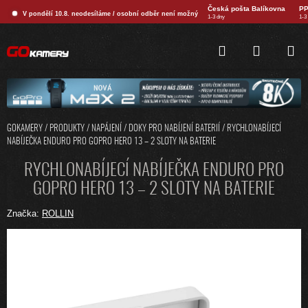
Přejít
Česká pošta Balíkovna
PP
V pondělí 10.8. neodesíláme / osobní odběr není možný
na
1-3 dny
1-3
obsah
HLEDAT
NÁKUPNÍ
KOŠÍK
GOKAMERY
/
PRODUKTY
/
NAPÁJENÍ
/
DOKY PRO NABÍJENÍ BATERIÍ
/
RYCHLONABÍJECÍ
NABÍJEČKA ENDURO PRO GOPRO HERO 13 – 2 SLOTY NA BATERIE
RYCHLONABÍJECÍ NABÍJEČKA ENDURO PRO
GOPRO HERO 13 – 2 SLOTY NA BATERIE
Značka:
ROLLIN