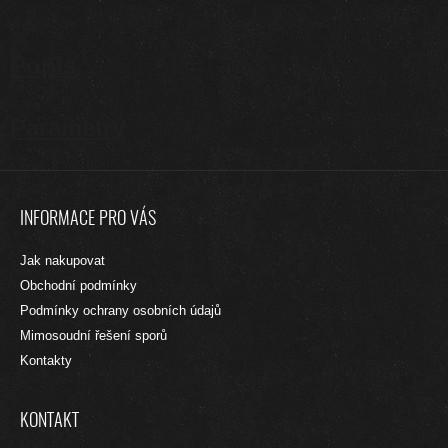
Popis
Parametry
Z
Á
INFORMACE PRO VÁS
P
A
Jak nakupovat
T
Obchodní podmínky
Í
Podmínky ochrany osobních údajů
Mimosoudní řešení sporů
Kontakty
KONTAKT