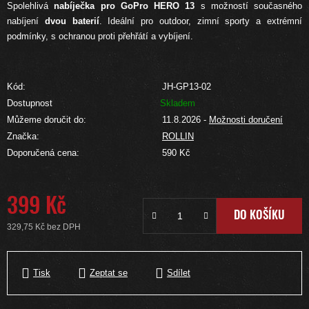
Spolehlivá
nabíječka pro GoPro HERO 13
s možností současného
nabíjení
dvou baterií
. Ideální pro outdoor, zimní sporty a extrémní
podmínky, s ochranou proti přehřátí a vybíjení.
Kód:
JH-GP13-02
Dostupnost
Skladem
Můžeme doručit do:
11.8.2026
-
Možnosti doručení
Značka:
ROLLIN
Doporučená cena:
590 Kč
399 Kč
DO KOŠÍKU
329,75 Kč bez DPH
Měrná cena:
Tisk
Zeptat se
Sdílet