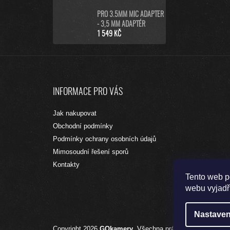
PRO 3.5MM MIC ADAPTER
- 3,5 MM ADAPTÉR
1 549 KČ
Z
Á
INFORMACE PRO VÁS
P
A
Jak nakupovat
T
Obchodní podmínky
Í
Podmínky ochrany osobních údajů
Mimosoudní řešení sporů
Kontakty
Tento web p
webu vyjadřu
Nastaven
Copyright 2026
GOkamery
. Všechna práva vyhrazena.