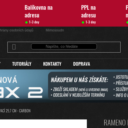
Balíkovna na
PPL na
P
adresu
adresu
1-3 dny
1-3 dny
hrany osobních údajů
Mimosoudní řešení sporů
Kontakty
Y
TUTORIÁLY
KONTAKTY
DOPRAVA
CÍ 25,7 CM - CARBON
RAMENO 