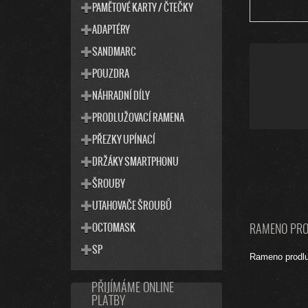
PAMĚTOVÉ KARTY / ČTEČKY
ADAPTÉRY
SANDMARC
POUZDRA
NÁHRADNÍ DÍLY
PRODLUŽOVACÍ RAMENA
PŘEZKY UPÍNACÍ
DRŽÁKY SMARTPHONU
ŠROUBY
UTAHOVAČE ŠROUBŮ
OCTOMASK
RAMENO PRO
SP
Rameno prodlu
PŘIJÍMÁME ONLINE
PLATBY