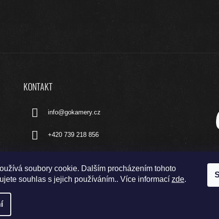
KONTAKT
info
@
gokamery.cz
+420 739 218 856
oužívá soubory cookie. Dalším procházením tohoto
S
jete souhlas s jejich používáním.. Více informací
zde
.
í