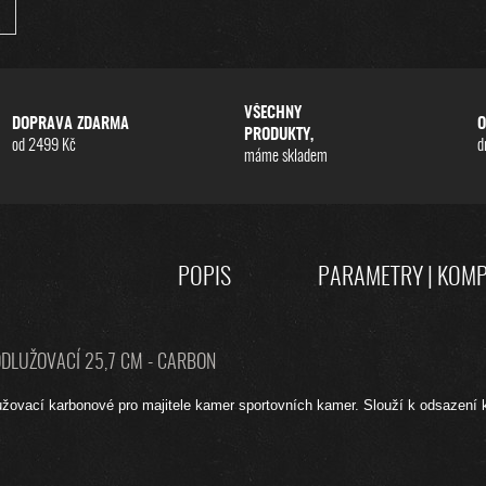
VŠECHNY
DOPRAVA ZDARMA
O
PRODUKTY,
od 2499 Kč
d
máme skladem
POPIS
PARAMETRY | KOMP
DLUŽOVACÍ 25,7 CM - CARBON
žovací karbonové pro majitele kamer sportovních kamer. Slouží k odsazení 