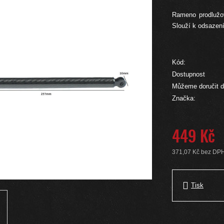
Rameno prodlužov
Slouží k odsazen
Kód:
Dostupnost
Můžeme doručit d
Značka:
449 Kč
371,07 Kč bez DP
Měrná cena:
Tisk