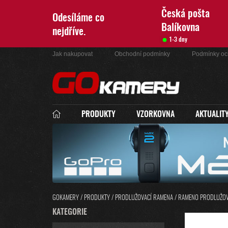
Přejít
na
Česká pošta
Odesíláme co
obsah
Balíkovna
nejdříve.
1-3 dny
Jak nakupovat
Obchodní podmínky
Podmínky oc
PRODUKTY
VZORKOVNA
AKTUALIT
GOKAMERY
/
PRODUKTY
/
PRODLUŽOVACÍ RAMENA
/
RAMENO PRODLUŽOVA
P
K
KATEGORIE
PŘESKOČIT
O
A
KATEGORIE