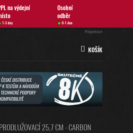
PL na výdejní
Osobní
místo
odběr
1-3 dny
0-1 den
Přihlášení
Registrace
KOŠÍK
NÁKUPNÍ
KOŠÍK
PRODLUŽOVACÍ 25,7 CM - CARBON