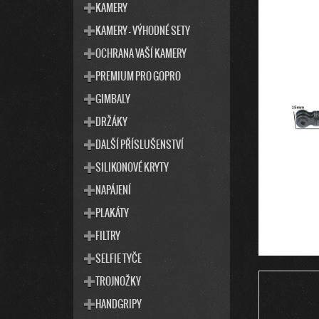
T
S
KAMERY
E
T
KAMERY - VÝHODNÉ SETY
G
R
O
OCHRANA VAŠÍ KAMERY
R
A
I
PREMIUM PRO GOPRO
N
E
N
GIMBALY
Í
DRŽÁKY
P
DALŠÍ PŘÍSLUŠENSTVÍ
A
SILIKONOVÉ KRYTY
N
E
NAPÁJENÍ
L
PLAKÁTY
FILTRY
SELFIE TYČE
TROJNOŽKY
HANDGRIPY