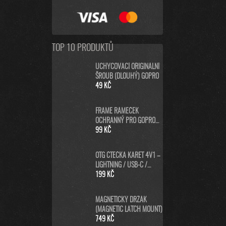
TOP 10 PRODUKTŮ
UCHYCOVACÍ ORIGINÁLNÍ
ŠROUB (DLOUHÝ) GOPRO
49 KČ
FRAME RÁMEČEK
OCHRANNÝ PRO GOPRO
HERO8 BLACK
99 KČ
OTG ČTEČKA KARET 4V1 –
LIGHTNING / USB-C /
MICRO USB / USB-A PRO
199 KČ
IPHONE, ANDROID, PC
MAGNETICKÝ DRŽÁK
(MAGNETIC LATCH MOUNT)
749 KČ