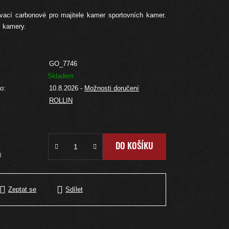
ací carbonové pro majitele kamer sportovních kamer.
í kamery.
GO_7746
Skladem
o:
10.8.2026
-
Možnosti doručení
ROLLIN
DO KOŠÍKU
H
Zeptat se
Sdílet