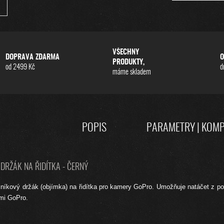
VŠECHNY
DOPRAVA ZDARMA
O
PRODUKTY,
od 2499 Kč
d
máme skladem
POPIS
PARAMETRY | KOMP
DRŽÁK NA ŘIDÍTKA - ČERNÝ
níkový držák (objímka) na řidítka pro kamery GoPro. Umožňuje natáčet z poh
mi GoPro.