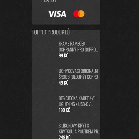
PLATBY
TOP 10 PRODUKTŮ
FRAME RÁMEČEK
OCHRANNÝ PRO GOPRO
HERO8 BLACK
99 KČ
UCHYCOVACÍ ORIGINÁLNÍ
ŠROUB (DLOUHÝ) GOPRO
49 KČ
OTG ČTEČKA KARET 4V1 –
LIGHTNING / USB-C /
MICRO USB / USB-A PRO
199 KČ
IPHONE, ANDROID, PC
SILIKONOVÝ KRYT S
KRYTKOU A POUTKEM PRO
GOPRO HERO13 - MODRÝ
249 KČ