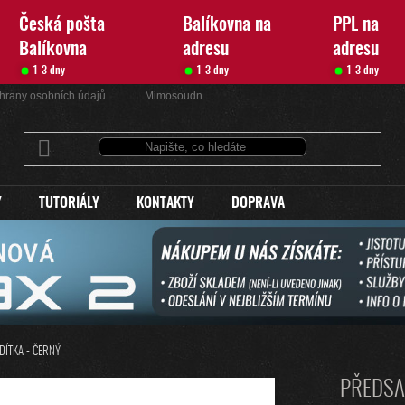
Česká pošta
Balíkovna na
PPL na
Balíkovna
adresu
adresu
1-3 dny
1-3 dny
1-3 dny
hrany osobních údajů
Mimosoudní řešení sporů
Kontakty
Y
TUTORIÁLY
KONTAKTY
DOPRAVA
DÍTKA - ČERNÝ
PŘEDSA