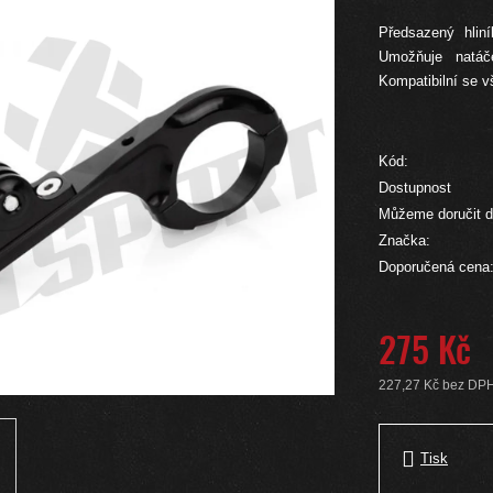
Předsazený hlin
Umožňuje natáč
Kompatibilní se 
Kód:
Dostupnost
Můžeme doručit d
Značka:
Doporučená cena
275 Kč
227,27 Kč bez DP
Měrná cena:
Tisk