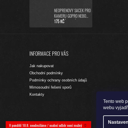
(HERO9/10/11/12/13
BLACK)
NEOPRENOVÝ SÁČEK PRO
KAMERU GOPRO NEBO
PŘÍSLUŠENSTVÍ (L)
175 KČ
Z
Á
INFORMACE PRO VÁS
P
A
Jak nakupovat
T
Obchodní podmínky
Í
Podmínky ochrany osobních údajů
Mimosoudní řešení sporů
Kontakty
Tento web p
webu vyjadřu
Nastaven
V pondělí 10.8. neodesíláme / osobní odběr není možný