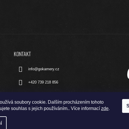
KONTAKT
info
@
gokamery.cz
+420 739 218 856
oužívá soubory cookie. Dalším procházením tohoto
S
jete souhlas s jejich používáním.. Více informací
zde
.
í