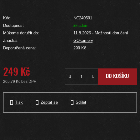
Kód:
NC240591
Dostupnost
Skladem
Můžeme doručit do:
11.8.2026
-
Možnosti doručení
Značka:
GOkamery
Doporučená cena:
299 Kč
249 Kč
DO KOŠÍKU
205,79 Kč bez DPH
Měrná cena:
Tisk
Zeptat se
Sdílet
Popis