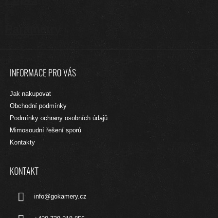
Parametry
Z
Á
INFORMACE PRO VÁS
P
A
Jak nakupovat
T
Obchodní podmínky
Í
Podmínky ochrany osobních údajů
Mimosoudní řešení sporů
Kontakty
KONTAKT
info
@
gokamery.cz