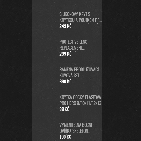
SILIKONOVÝ KRYT S
KRYTKOU A POUTKEM PRO
GOPRO HERO13 - ČERNÝ
249 KČ
PROTECTIVE LENS
REPLACEMENT
NEORIGINÁLNÍ (PRO
299 KČ
HERO5/6/7 BLACK/HERO
2018) - NÁHRADNÍ
RAMENA PRODLUŽOVACÍ
KRYTKA ČOČKY KAMERY -
KOVOVÁ SET
ČERNÁ
690 KČ
KRYTKA ČOČKY PLASTOVÁ
PRO HERO 9/10/11/12/13
89 KČ
VYMĚNITELNÁ BOČNÍ
DVÍŘKA SKELETON
NABÍJECÍ
190 KČ