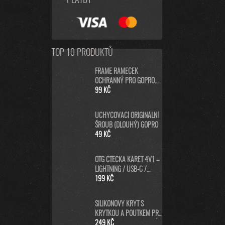
PLATBY
TOP 10 PRODUKTŮ
FRAME RÁMEČEK
OCHRANNÝ PRO GOPRO
HERO8 BLACK
99 KČ
UCHYCOVACÍ ORIGINÁLNÍ
ŠROUB (DLOUHÝ) GOPRO
49 KČ
OTG ČTEČKA KARET 4V1 –
LIGHTNING / USB-C /
MICRO USB / USB-A PRO
199 KČ
IPHONE, ANDROID, PC
SILIKONOVÝ KRYT S
KRYTKOU A POUTKEM PRO
GOPRO HERO13 - MODRÝ
249 KČ