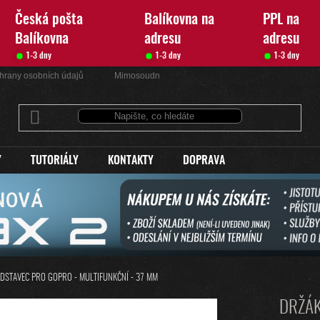
Česká pošta
Balíkovna na
PPL na
Balíkovna
adresu
adresu
1-3 dny
1-3 dny
1-3 dny
hrany osobních údajů
Mimosoudní řešení sporů
Kontakty
Y
TUTORIÁLY
KONTAKTY
DOPRAVA
DSTAVEC PRO GOPRO - MULTIFUNKČNÍ - 37 MM
DRŽÁK