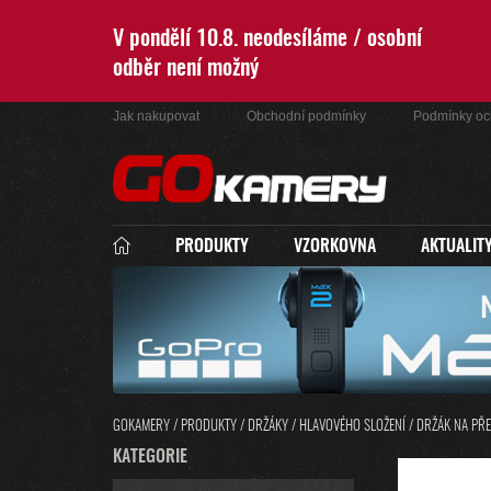
Přejít
na
V pondělí 10.8. neodesíláme / osobní
obsah
odběr není možný
Jak nakupovat
Obchodní podmínky
Podmínky oc
PRODUKTY
VZORKOVNA
AKTUALIT
GOKAMERY
/
PRODUKTY
/
DRŽÁKY
/
HLAVOVÉHO SLOŽENÍ
/
DRŽÁK NA PŘE
P
K
KATEGORIE
PŘESKOČIT
O
A
KATEGORIE