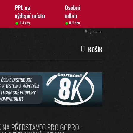
PPL na
Osobní
výdejní místo
odběr
1-3 dny
0-1 den
Přihlášení
Registrace
KOŠÍK
NÁKUPNÍ
KOŠÍK
 NA PŘEDSTAVEC PRO GOPRO -