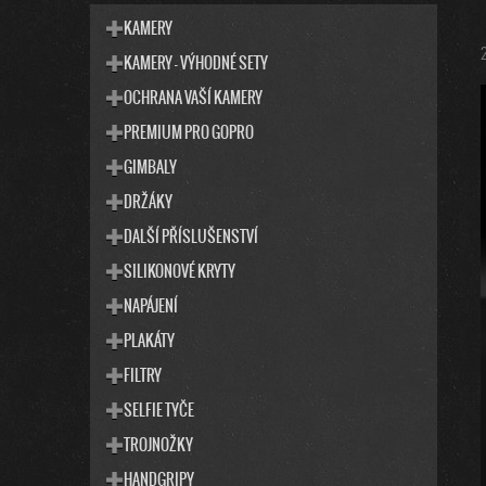
O
A
KATEGORIE
T
S
KAMERY
E
T
KAMERY - VÝHODNÉ SETY
G
R
O
OCHRANA VAŠÍ KAMERY
R
A
I
PREMIUM PRO GOPRO
N
E
N
GIMBALY
Í
DRŽÁKY
P
DALŠÍ PŘÍSLUŠENSTVÍ
A
SILIKONOVÉ KRYTY
N
E
NAPÁJENÍ
L
PLAKÁTY
FILTRY
SELFIE TYČE
TROJNOŽKY
HANDGRIPY