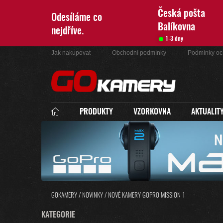
Přejít
na
Česká pošta
Odesíláme co
obsah
Balíkovna
nejdříve.
1-3 dny
Jak nakupovat
Obchodní podmínky
Podmínky oc
PRODUKTY
VZORKOVNA
AKTUALIT
GOKAMERY
/
NOVINKY
/
NOVÉ KAMERY GOPRO MISSION 1
P
K
KATEGORIE
PŘESKOČIT