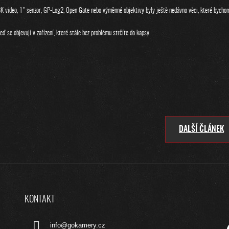
K video, 1" senzor, GP-Log2, Open Gate nebo výměnné objektivy byly ještě nedávno věci, které bychom
eď se objevují v zařízení, které stále bez problému strčíte do kapsy.
DALŠÍ ČLÁNEK
KONTAKT
info
@
gokamery.cz