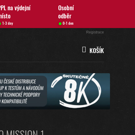
PL na výdejní
Osobní
místo
odběr
1-3 dny
0-1 den
Přihlášení
Registrace
KOŠÍK
NÁKUPNÍ
KOŠÍK