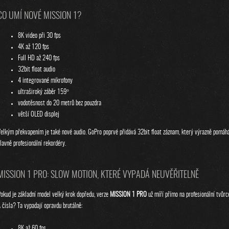
CO UMÍ NOVÉ MISSION 1?
8K video při 30 fps
4K až 120 fps
Full HD až 240 fps
32bit float audio
4 integrované mikrofony
ultraširoký záběr 159°
vodotěsnost do 20 metrů bez pouzdra
větší OLED displej
elkým překvapením je také nové audio. GoPro poprvé přidává 32bit float záznam, který výrazně pomáhá 
lavně profesionální rekordéry.
MISSION 1 PRO: SLOW MOTION, KTERÉ VYPADÁ NEUVĚŘITELNĚ
okud je základní model velký krok dopředu, verze
MISSION 1 PRO
už míří přímo na profesionální tvůrc
 čísla? Ta vypadají opravdu brutálně:
8K až 60 fps