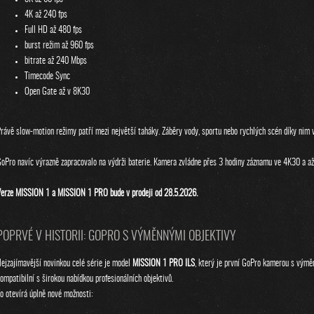
4K až 240 fps
Full HD až 480 fps
burst režim až 960 fps
bitrate až 240 Mbps
Timecode Sync
Open Gate až v 8K30
rávě slow-motion režimy patří mezi největší taháky. Záběry vody, sportu nebo rychlých scén díky nim 
oPro navíc výrazně zapracovalo na výdrži baterie. Kamera zvládne přes 3 hodiny záznamu ve 4K30 a až
erze MISSION 1 a MISSION 1 PRO bude v prodeji od 28.5.2026.
POPRVÉ V HISTORII: GOPRO S VÝMĚNNÝMI OBJEKTIVY
ejzajímavější novinkou celé série je model
MISSION 1 PRO ILS
, který je první GoPro kamerou s vým
ompatibilní s širokou nabídkou profesionálních objektivů.
o otevírá úplně nové možnosti: