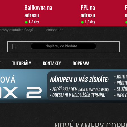
Balíkovna na
PPL na
P
adresu
adresu
1-3 dny
1-3 dny
hrany osobních údajů
Mimosoudní řešení sporů
Kontakty
Y
TUTORIÁLY
KONTAKTY
DOPRAVA