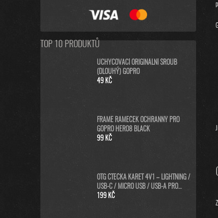
p
G
TOP 10 PRODUKTŮ
UCHYCOVACÍ ORIGINÁLNÍ ŠROUB
(DLOUHÝ) GOPRO
49 KČ
FRAME RÁMEČEK OCHRANNÝ PRO
J
GOPRO HERO8 BLACK
99 KČ
OTG ČTEČKA KARET 4V1 – LIGHTNING /
USB-C / MICRO USB / USB-A PRO
IPHONE, ANDROID, PC
199 KČ
Z