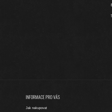
8
T
Z
Á
INFORMACE PRO VÁS
P
A
Jak nakupovat