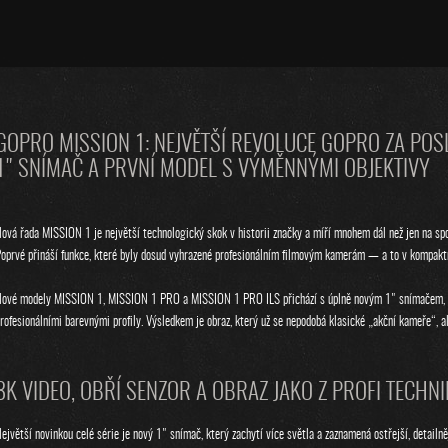
GOPRO MISSION 1: NEJVĚTŠÍ REVOLUCE GOPRO ZA POS
1" SNÍMAČ A PRVNÍ MODEL S VÝMĚNNÝMI OBJEKTIVY
ová řada MISSION 1 je největší technologický skok v historii značky a míří mnohem dál než jen na spo
oprvé přináší funkce, které byly dosud vyhrazené profesionálním filmovým kamerám — a to v kompaktn
ové modely MISSION 1, MISSION 1 PRO a MISSION 1 PRO ILS přichází s úplně novým 1" snímačem, po
rofesionálními barevnými profily. Výsledkem je obraz, který už se nepodobá klasické „akční kameře“, 
8K VIDEO, OBŘÍ SENZOR A OBRAZ JAKO Z PROFI TECHN
ejvětší novinkou celé série je nový 1" snímač, který zachytí více světla a zaznamená ostřejší, detai