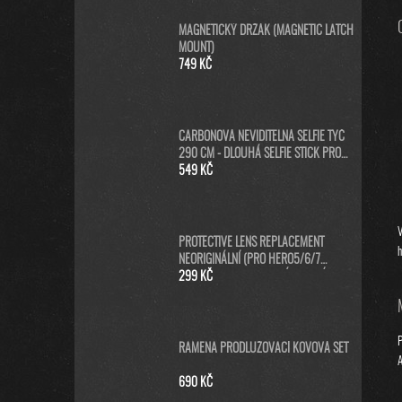
MAGNETICKÝ DRŽÁK (MAGNETIC LATCH
MOUNT)
749 KČ
CARBONOVÁ NEVIDITELNÁ SELFIE TYČ
290 CM - DLOUHÁ SELFIE STICK PRO
GOPRO MAX A INSTA360
549 KČ
V
PROTECTIVE LENS REPLACEMENT
h
NEORIGINÁLNÍ (PRO HERO5/6/7
BLACK/HERO 2018) - NÁHRADNÍ
299 KČ
KRYTKA ČOČKY KAMERY - ČERNÁ
P
RAMENA PRODLUŽOVACÍ KOVOVÁ SET
A
690 KČ