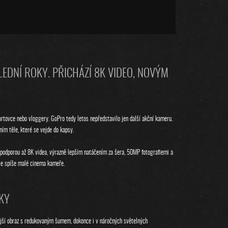
LEDNÍ ROKY. PŘICHÁZÍ 8K VIDEO, NOVÝM
rtovce nebo vloggery. GoPro tedy letos nepředstavilo jen další akční kameru.
ím těle, které se vejde do kapsy.
dporou až 8K videa, výrazně lepším natáčením za šera, 50MP fotografiemi a
ale spíše malé cinema kameře.
IKY
lnější obraz s redukovaným šumem, dokonce i v náročných světelných