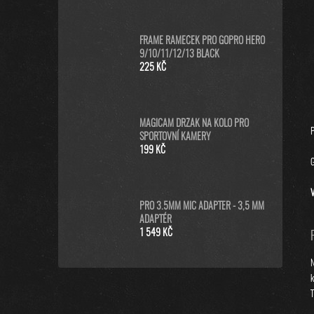
FRAME RÁMEČEK PRO GOPRO HERO
9/10/11/12/13 BLACK
225 KČ
MAGICAM DRŽÁK NA KOLO PRO
P
SPORTOVNÍ KAMERY
199 KČ
G
V
PRO 3.5MM MIC ADAPTER - 3,5 MM
ADAPTÉR
1 549 KČ
N
k
T