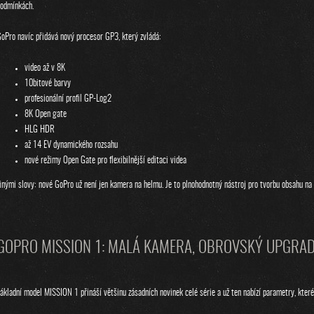
odmínkách.
oPro navíc přidává nový procesor GP3, který zvládá:
video až v 8K
10bitové barvy
profesionální profil GP-Log2
8K Open gate
HLG HDR
až 14 EV dynamického rozsahu
nové režimy Open Gate pro flexibilnější editaci videa
inými slovy: nové GoPro už není jen kamera na helmu. Je to plnohodnotný nástroj pro tvorbu obsahu na 
GOPRO MISSION 1: MALÁ KAMERA, OBROVSKÝ UPGRA
ákladní model MISSION 1 přináší většinu zásadních novinek celé série a už ten nabízí parametry, které 