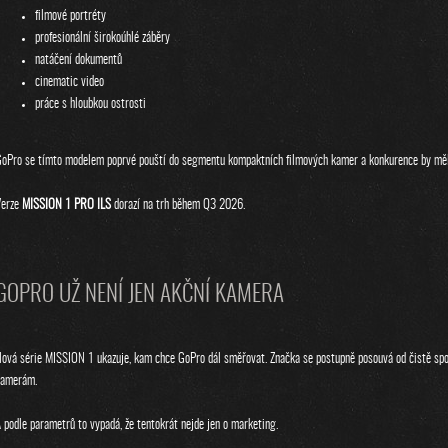
filmové portréty
profesionální širokoúhlé záběry
natáčení dokumentů
cinematic video
práce s hloubkou ostrosti
oPro se tímto modelem poprvé pouští do segmentu kompaktních filmových kamer a konkurence by měla
Verze
MISSION 1 PRO ILS
dorazí na trh během Q3 2026.
GOPRO UŽ NENÍ JEN AKČNÍ KAMERA
ová série MISSION 1 ukazuje, kam chce GoPro dál směřovat. Značka se postupně posouvá od čistě sp
kamerám.
 podle parametrů to vypadá, že tentokrát nejde jen o marketing.