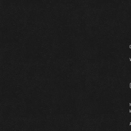
G
N
A