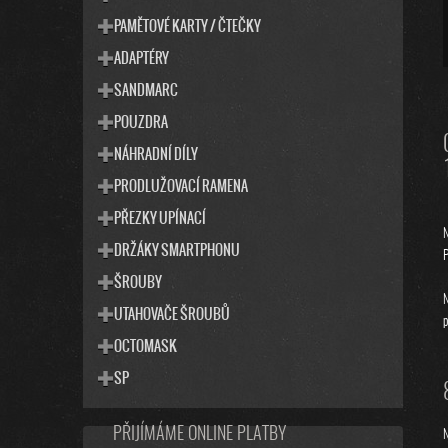
PAMĚTOVÉ KARTY / ČTEČKY
ADAPTÉRY
SANDMARC
POUZDRA
NÁHRADNÍ DÍLY
PRODLUŽOVACÍ RAMENA
PŘEZKY UPÍNACÍ
N
DRŽÁKY SMARTPHONU
P
ŠROUBY
N
UTAHOVAČE ŠROUBŮ
p
OCTOMASK
SP
PŘIJÍMÁME ONLINE PLATBY
N