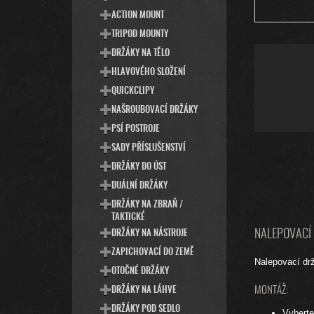
ACTION MOUNT
TRIPOD MOUNTY
DRŽÁKY NA TĚLO
HLAVOVÉHO SLOŽENÍ
QUICKCLIPY
NAŠROUBOVACÍ DRŽÁKY
PSÍ POSTROJE
SADY PŘÍSLUŠENSTVÍ
DRŽÁKY DO ÚST
DUÁLNÍ DRŽÁKY
DRŽÁKY NA ZBRAŇ /
TAKTICKÉ
NALEPOVACÍ
DRŽÁKY NA NÁSTROJE
ZAPICHOVACÍ DO ZEMĚ
Nalepovací dr
OTOČNÉ DRŽÁKY
MONTÁŽ:
DRŽÁKY NA LÁHVE
DRŽÁKY POD SEDLO
Vyberte