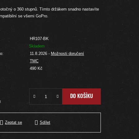
 otočný o 360 stupnů. Tímto držákem snadno nastavíte
mpatibilní se všemi GoPro.
HR107-BK
Skladem
o:
11.8.2026
-
Možnosti doručení
TMC
:
490 Kč
DO KOŠÍKU
H
Zeptat se
Sdílet