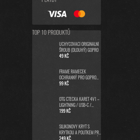
PLATBY
TOP 10 PRODUKTŮ
UCHYCOVACÍ ORIGINÁLNÍ
ŠROUB (DLOUHÝ) GOPRO
49 KČ
FRAME RÁMEČEK
OCHRANNÝ PRO GOPRO
HERO8 BLACK
99 KČ
OTG ČTEČKA KARET 4V1 –
LIGHTNING / USB-C /
MICRO USB / USB-A PRO
199 KČ
IPHONE, ANDROID, PC
SILIKONOVÝ KRYT S
KRYTKOU A POUTKEM PRO
GOPRO HERO13 - MODRÝ
249 KČ