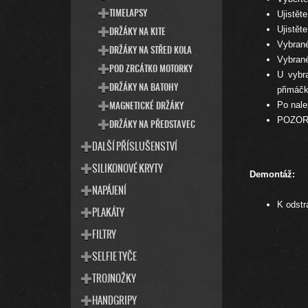
Ujistět
TIMELAPSY
Ujistět
DRŽÁKY NA KITE
Vybrané
DRŽÁKY NA STŘED KOLA
Vybrané
POD ZRCÁTKO MOTORKY
U vybr
DRŽÁKY NA BATOHY
přimáčk
Po nale
MAGNETICKÉ DRŽÁKY
POZOR !
DRŽÁKY NA PŘEDSTAVEC
DALŠÍ PŘÍSLUŠENSTVÍ
SILIKONOVÉ KRYTY
Demontáž:
NAPÁJENÍ
K odstr
PLAKÁTY
FILTRY
SELFIE TYČE
TROJNOŽKY
HANDGRIPY