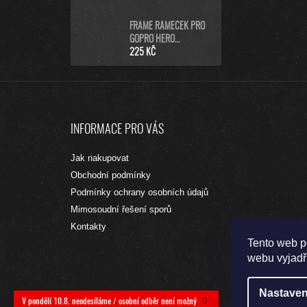
FRAME RÁMEČEK PRO
GOPRO HERO
9/10/11/12/13 BLACK
225 KČ
Z
Á
INFORMACE PRO VÁS
P
A
Jak nakupovat
T
Obchodní podmínky
Í
Podmínky ochrany osobních údajů
Mimosoudní řešení sporů
Kontakty
Tento web p
webu vyjadřu
Nastaven
V pondělí 10.8. neodesíláme / osobní odběr není možný