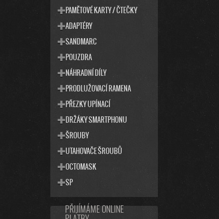
PAMĚTOVÉ KARTY / ČTEČKY
ADAPTÉRY
SANDMARC
POUZDRA
NÁHRADNÍ DÍLY
PRODLUŽOVACÍ RAMENA
PŘEZKY UPÍNACÍ
DRŽÁKY SMARTPHONU
ŠROUBY
UTAHOVAČE ŠROUBŮ
OCTOMASK
SP
PŘIJÍMÁME ONLINE