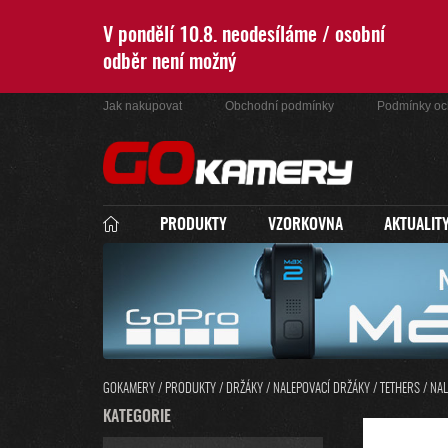
Přejít
na
V pondělí 10.8. neodesíláme / osobní
obsah
odběr není možný
Jak nakupovat
Obchodní podmínky
Podmínky oc
PRODUKTY
VZORKOVNA
AKTUALIT
GOKAMERY
/
PRODUKTY
/
DRŽÁKY
/
NALEPOVACÍ DRŽÁKY / TETHERS
/
NAL
P
K
KATEGORIE
PŘESKOČIT
O
A
KATEGORIE