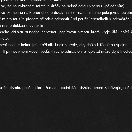
e se, že na vybraném místě je držák na helmě celou plochou. (přiložením)
e se, že helma na kterou chcete držák nalepit má minimalně pokojovou teplotu
 místo musíte předem očistit a odmastit ( při použití chemikalií k odmaštění 
 místo dukladně vysušte
aného držáku sundejte červenou papírovou vrstvu která kryje 3M lepící
něte.
pení nechte helmu ješte několik hodin v teple, aby došlo k řádnému spojení
!! při nesplnění všech bodů, (hlavně odmaštění a teplota) může dojít k odle
anění držáku použijte fén. Pomalu spodní část držáku fénem zahřívejte, než 