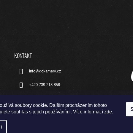
KONTAKT
info
@
gokamery.cz
+420 739 218 856
oužívá soubory cookie. Dalším procházením tohoto
S
jete souhlas s jejich používáním.. Více informací
zde
.
í