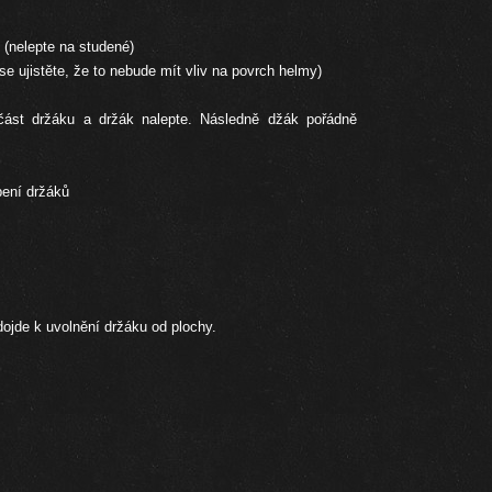
 (nelepte na studené)
se ujistěte, že to nebude mít vliv na povrch helmy)
 část držáku a držák nalepte. Následně džák pořádně
pení držáků
dojde k uvolnění držáku od plochy.