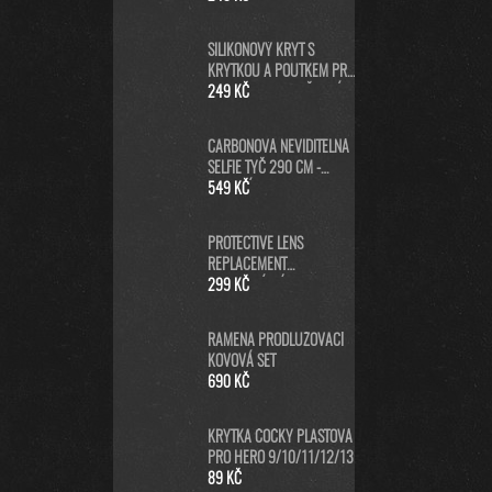
SILIKONOVÝ KRYT S
KRYTKOU A POUTKEM PRO
GOPRO HERO13 - ČERNÝ
249 KČ
CARBONOVÁ NEVIDITELNÁ
SELFIE TYČ 290 CM -
DLOUHÁ SELFIE STICK PRO
549 KČ
GOPRO MAX A INSTA360
PROTECTIVE LENS
REPLACEMENT
NEORIGINÁLNÍ (PRO
299 KČ
HERO5/6/7 BLACK/HERO
2018) - NÁHRADNÍ
RAMENA PRODLUŽOVACÍ
KRYTKA ČOČKY KAMERY -
KOVOVÁ SET
ČERNÁ
690 KČ
KRYTKA ČOČKY PLASTOVÁ
PRO HERO 9/10/11/12/13
89 KČ