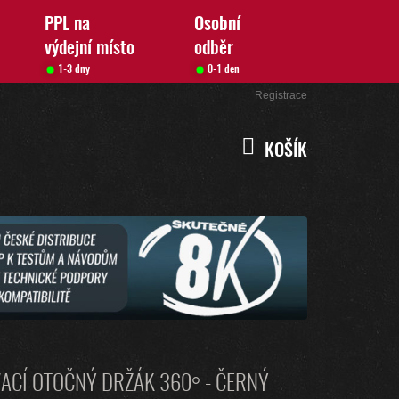
PPL na
Osobní
výdejní místo
odběr
1-3 dny
0-1 den
Přihlášení
Registrace
KOŠÍK
NÁKUPNÍ
KOŠÍK
ACÍ OTOČNÝ DRŽÁK 360° - ČERNÝ