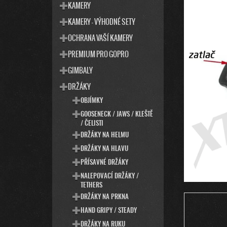
T
S
KAMERY
E
T
KAMERY - VÝHODNÉ SETY
G
R
O
OCHRANA VAŠÍ KAMERY
R
A
I
PREMIUM PRO GOPRO
N
E
N
GIMBALY
Í
DRŽÁKY
P
OBJÍMKY
A
GOOSENECK / JAWS / KLEŠTĚ
N
/ ČELISTI
E
DRŽÁKY NA HELMU
L
DRŽÁKY NA HLAVU
PŘÍSAVNÉ DRŽÁKY
NALEPOVACÍ DRŽÁKY /
TETHERS
DRŽÁKY NA PRKNA
HAND GRIPY / STEADY
DRŽÁKY NA RUKU