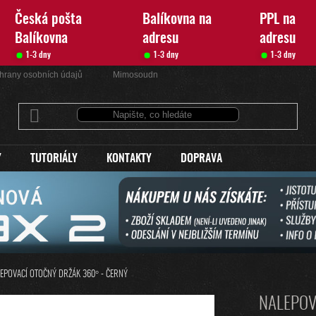
Česká pošta
Balíkovna na
PPL na
Balíkovna
adresu
adresu
1-3 dny
1-3 dny
1-3 dny
hrany osobních údajů
Mimosoudní řešení sporů
Kontakty
Y
TUTORIÁLY
KONTAKTY
DOPRAVA
EPOVACÍ OTOČNÝ DRŽÁK 360° - ČERNÝ
NALEPOV