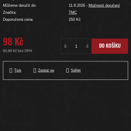
Můžeme doručit do:
11.8.2026
-
Možnosti doručení
Značka:
TMC
Doporučená cena:
250 Kč
98 Kč
DO KOŠÍKU
80,99 Kč bez DPH
Měrná cena:
Tisk
Zeptat se
Sdílet
Popis
Parametry