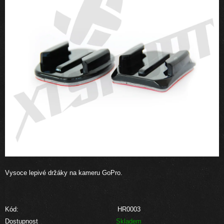
Vysoce lepivé držáky na kameru GoPro.
Kód:
HR0003
Dostupnost
Skladem