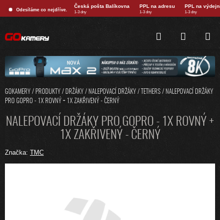
Přejít
Česká pošta Balíkovna
PPL na adresu
PPL na výdejn
Odesíláme co nejdříve.
na
1-3 dny
1-3 dny
1-3 dny
obsah
HLEDAT
NÁKUPNÍ
KOŠÍK
GOKAMERY
/
PRODUKTY
/
DRŽÁKY
/
NALEPOVACÍ DRŽÁKY / TETHERS
/
NALEPOVACÍ DRŽÁKY
PRO GOPRO - 1X ROVNÝ + 1X ZAKŘIVENÝ - ČERNÝ
NALEPOVACÍ DRŽÁKY PRO GOPRO - 1X ROVNÝ +
1X ZAKŘIVENÝ - ČERNÝ
Značka:
TMC