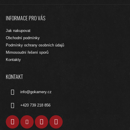
Z
Á
INFORMACE PRO VÁS
P
A
Jak nakupovat
T
Obchodní podmínky
Í
Podmínky ochrany osobních údajů
Mimosoudní řešení sporů
Kontakty
KONTAKT
info
@
gokamery.cz
+420 739 218 856