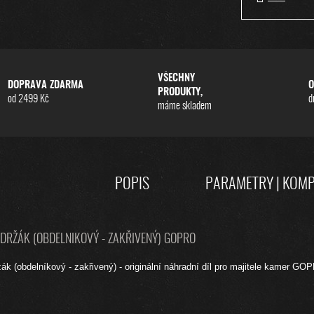
VŠECHNY
DOPRAVA ZDARMA
O
PRODUKTY,
od 2499 Kč
d
máme skladem
POPIS
PARAMETRY | KOMP
DRŽÁK (OBDELNIKOVÝ - ZAKŘIVENÝ) GOPRO
ák (obdelníkový - zakřivený) - originální náhradní díl pro majitele kamer GOP