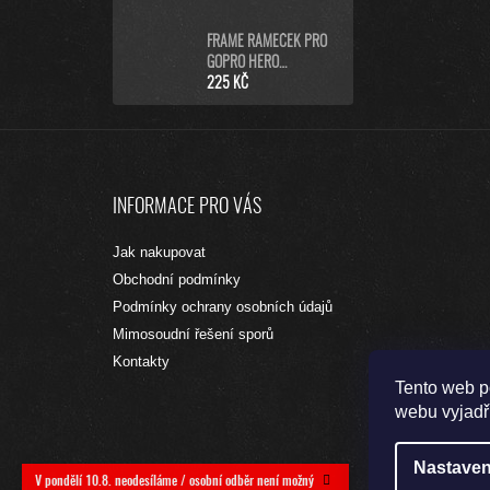
FRAME RÁMEČEK PRO
GOPRO HERO
9/10/11/12/13 BLACK
225 KČ
Z
Á
INFORMACE PRO VÁS
P
A
Jak nakupovat
T
Obchodní podmínky
Í
Podmínky ochrany osobních údajů
Mimosoudní řešení sporů
Kontakty
Tento web p
webu vyjadřu
Nastaven
V pondělí 10.8. neodesíláme / osobní odběr není možný