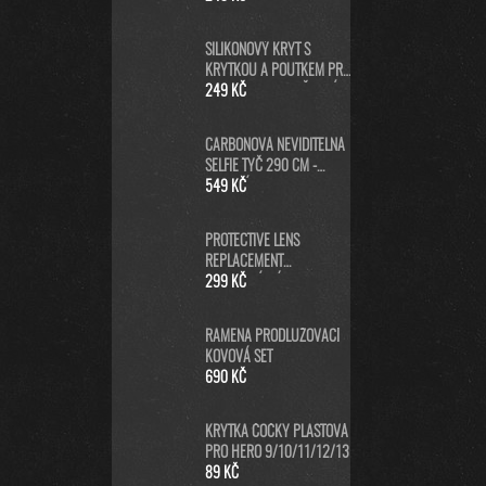
SILIKONOVÝ KRYT S
KRYTKOU A POUTKEM PRO
GOPRO HERO13 - ČERNÝ
249 KČ
CARBONOVÁ NEVIDITELNÁ
SELFIE TYČ 290 CM -
DLOUHÁ SELFIE STICK PRO
549 KČ
GOPRO MAX A INSTA360
PROTECTIVE LENS
REPLACEMENT
NEORIGINÁLNÍ (PRO
299 KČ
HERO5/6/7 BLACK/HERO
2018) - NÁHRADNÍ
RAMENA PRODLUŽOVACÍ
KRYTKA ČOČKY KAMERY -
KOVOVÁ SET
ČERNÁ
690 KČ
KRYTKA ČOČKY PLASTOVÁ
PRO HERO 9/10/11/12/13
89 KČ