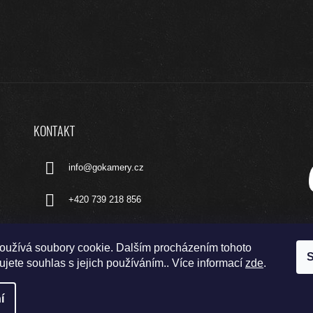
KONTAKT
info
@
gokamery.cz
+420 739 218 856
oužívá soubory cookie. Dalším procházením tohoto
S
jete souhlas s jejich používáním.. Více informací
zde
.
í