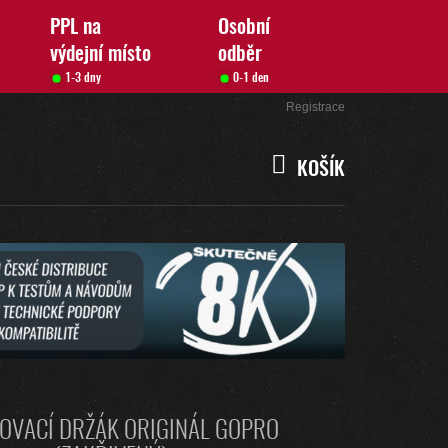
PPL na
Osobní
výdejní místo
odběr
1-3 dny
0-1 den
Přihlášení
Registrace
KOŠÍK
NÁKUPNÍ
KOŠÍK
OVACÍ DRŽÁK ORIGINÁL GOPRO