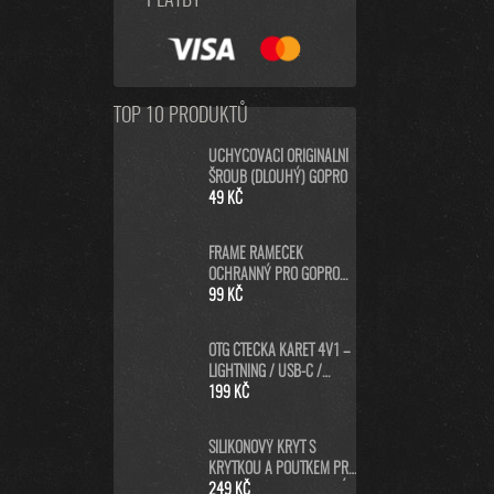
PLATBY
TOP 10 PRODUKTŮ
UCHYCOVACÍ ORIGINÁLNÍ
ŠROUB (DLOUHÝ) GOPRO
49 KČ
FRAME RÁMEČEK
OCHRANNÝ PRO GOPRO
HERO8 BLACK
99 KČ
OTG ČTEČKA KARET 4V1 –
LIGHTNING / USB-C /
MICRO USB / USB-A PRO
199 KČ
IPHONE, ANDROID, PC
SILIKONOVÝ KRYT S
KRYTKOU A POUTKEM PRO
GOPRO HERO13 - MODRÝ
249 KČ