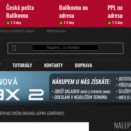
Česká pošta
Balíkovna na
PPL na
Balíkovna
adresu
adresu
1-3 dny
1-3 dny
1-3 dny
hrany osobních údajů
Mimosoudní řešení sporů
Kontakty
Y
TUTORIÁLY
KONTAKTY
DOPRAVA
EPOVACÍ DRŽÁK ORIGINÁL GOPRO (ZAKŘIVENÝ)
NALEP