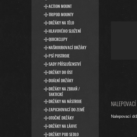
ACTION MOUNT
TRIPOD MOUNTY
DRŽÁKY NA TĚLO
HLAVOVÉHO SLOŽENÍ
QUICKCLIPY
NAŠROUBOVACÍ DRŽÁKY
PSÍ POSTROJE
SADY PŘÍSLUŠENSTVÍ
DRŽÁKY DO ÚST
DUÁLNÍ DRŽÁKY
DRŽÁKY NA ZBRAŇ /
TAKTICKÉ
DRŽÁKY NA NÁSTROJE
NALEPOVACÍ 
ZAPICHOVACÍ DO ZEMĚ
Nalepovací drž
OTOČNÉ DRŽÁKY
DRŽÁKY NA LÁHVE
DRŽÁKY POD SEDLO