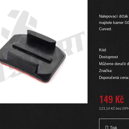
Nalepovací držák (
majitele kamer GO
Curved.
Kód:
Dostupnost
Můžeme doručit d
Značka:
Doporučená cena
149 Kč
123,14 Kč bez DP
Měrná cena:
Tisk