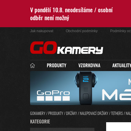
Přejít
na
V pondělí 10.8. neodesíláme / osobní
obsah
odběr není možný
Jak nakupovat
Obchodní podmínky
Podmínky oc
PRODUKTY
VZORKOVNA
AKTUALIT
GOKAMERY
/
PRODUKTY
/
DRŽÁKY
/
NALEPOVACÍ DRŽÁKY / TETHERS
/
NAL
P
K
KATEGORIE
PŘESKOČIT
O
A
KATEGORIE