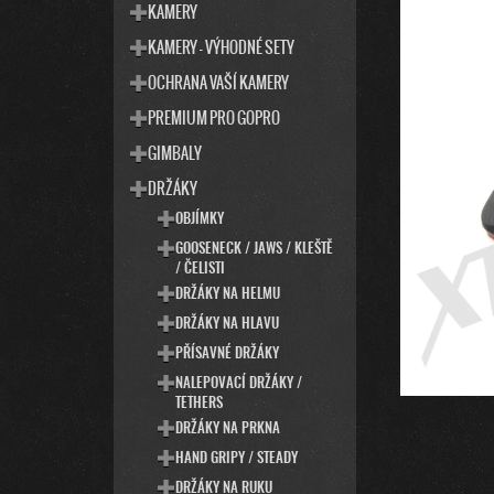
T
S
KAMERY
E
T
KAMERY - VÝHODNÉ SETY
G
R
O
OCHRANA VAŠÍ KAMERY
R
A
I
PREMIUM PRO GOPRO
N
E
N
GIMBALY
Í
DRŽÁKY
P
OBJÍMKY
A
GOOSENECK / JAWS / KLEŠTĚ
N
/ ČELISTI
E
DRŽÁKY NA HELMU
L
DRŽÁKY NA HLAVU
PŘÍSAVNÉ DRŽÁKY
NALEPOVACÍ DRŽÁKY /
TETHERS
DRŽÁKY NA PRKNA
HAND GRIPY / STEADY
DRŽÁKY NA RUKU