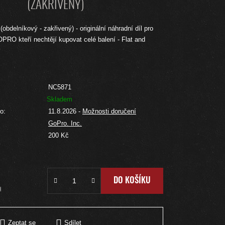
(ZAKŘIVENÝ)
obdelníkový - zakřivený) - originální náhradní díl pro
PRO kteří nechtějí kupovat celé balení - Flat and
NC5871
Skladem
o:
11.8.2026
-
Možnosti doručení
GoPro. Inc.
:
200 Kč
DO KOŠÍKU
H
Zeptat se
Sdílet