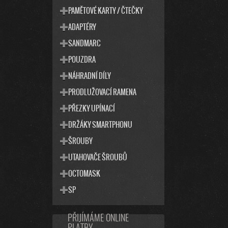
PAMĚTOVÉ KARTY / ČTEČKY
ADAPTÉRY
SANDMARC
POUZDRA
NÁHRADNÍ DÍLY
PRODLUŽOVACÍ RAMENA
PŘEZKY UPÍNACÍ
DRŽÁKY SMARTPHONU
ŠROUBY
UTAHOVAČE ŠROUBŮ
OCTOMASK
SP
PŘIJÍMÁME ONLINE