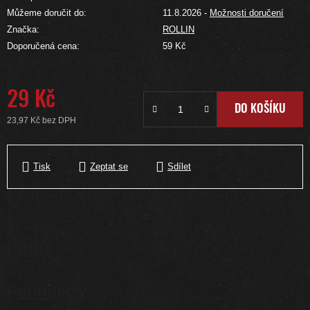
Můžeme doručit do:
11.8.2026
-
Možnosti doručení
Značka:
ROLLIN
Doporučená cena:
59 Kč
29 Kč
DO KOŠÍKU
23,97 Kč bez DPH
Měrná cena:
Tisk
Zeptat se
Sdílet
Popis
Parametry