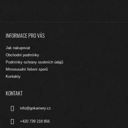
Videa (1)
Z
Á
INFORMACE PRO VÁS
P
A
Jak nakupovat
T
Obchodní podmínky
Í
Podmínky ochrany osobních údajů
Mimosoudní řešení sporů
Kontakty
KONTAKT
info
@
gokamery.cz
+420 739 218 856