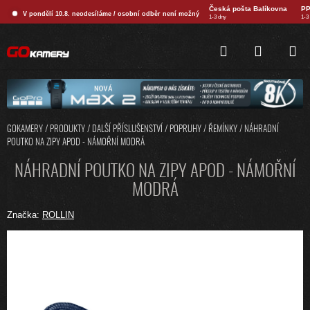
Přejít
Česká pošta Balíkovna
PP
V pondělí 10.8. neodesíláme / osobní odběr není možný
na
1-3 dny
1-3
obsah
HLEDAT
NÁKUPNÍ
KOŠÍK
GOKAMERY
/
PRODUKTY
/
DALŠÍ PŘÍSLUŠENSTVÍ
/
POPRUHY / ŘEMÍNKY
/
NÁHRADNÍ
POUTKO NA ZIPY APOD - NÁMOŘNÍ MODRÁ
NÁHRADNÍ POUTKO NA ZIPY APOD - NÁMOŘNÍ
MODRÁ
Značka:
ROLLIN