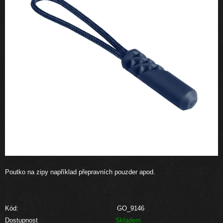
Poutko na zipy například přepravních pouzder apod.
Kód:
GO_9146
Dostupnost
Skladem