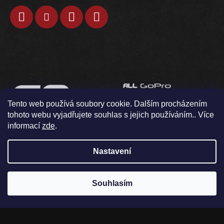
Tento web používá soubory cookie. Dalším procházením
tohoto webu vyjadřujete souhlas s jejich používáním.. Více
informací
zde
.
Nastavení
Souhlasím
V pondělí 10.8. neodesíláme / osobní odběr není možný
Vytvořil Shoptet
Copyright 2026
GOkamery
. Všechna práva vyhrazena.