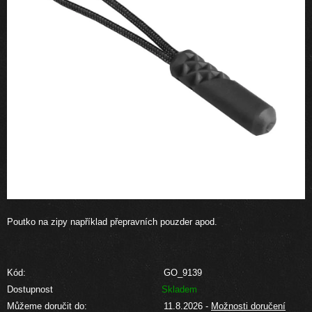
Poutko na zipy například přepravních pouzder apod.
Kód:
GO_9139
Dostupnost
Skladem
Můžeme doručit do:
11.8.2026
-
Možnosti doručení