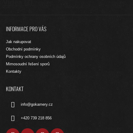
Videa (1)
Z
Á
INFORMACE PRO VÁS
P
A
Jak nakupovat
T
Obchodní podmínky
Í
Podmínky ochrany osobních údajů
Mimosoudní řešení sporů
Kontakty
KONTAKT
info
@
gokamery.cz
+420 739 218 856