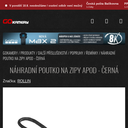
Přejít
Česká pošta Balíkovna
PP
V pondělí 10.8. neodesíláme / osobní odběr není možný
na
1-3 dny
1-3
obsah
HLEDAT
NÁKUPNÍ
KOŠÍK
GOKAMERY
/
PRODUKTY
/
DALŠÍ PŘÍSLUŠENSTVÍ
/
POPRUHY / ŘEMÍNKY
/
NÁHRADNÍ
POUTKO NA ZIPY APOD - ČERNÁ
NÁHRADNÍ POUTKO NA ZIPY APOD - ČERNÁ
Značka:
ROLLIN