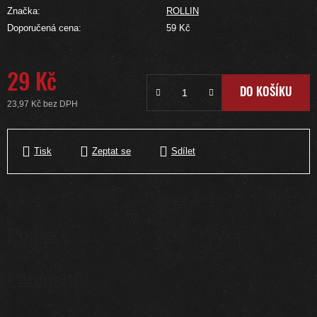
Značka:
ROLLIN
Doporučená cena:
59 Kč
29 Kč
DO KOŠÍKU
23,97 Kč bez DPH
Měrná cena:
Tisk
Zeptat se
Sdílet
Popis
Parametry