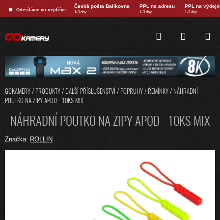
Přejít
Česká pošta Balíkovna
PPL na adresu
PPL na výdejn
Odesíláme co nejdříve.
na
1-3 dny
1-3 dny
1-3 dny
obsah
HLEDAT
NÁKUPNÍ
KOŠÍK
GOKAMERY
/
PRODUKTY
/
DALŠÍ PŘÍSLUŠENSTVÍ
/
POPRUHY / ŘEMÍNKY
/
NÁHRADNÍ
POUTKO NA ZIPY APOD - 10KS MIX
NÁHRADNÍ POUTKO NA ZIPY APOD - 10KS MIX
Značka:
ROLLIN