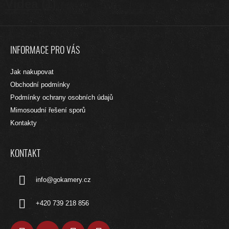
Videa (1)
Z
Á
INFORMACE PRO VÁS
P
A
Jak nakupovat
T
Obchodní podmínky
Í
Podmínky ochrany osobních údajů
Mimosoudní řešení sporů
Kontakty
KONTAKT
info
@
gokamery.cz
+420 739 218 856