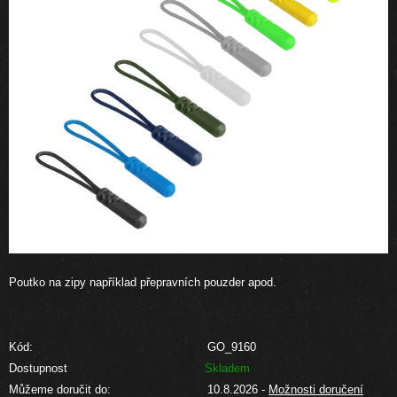
Poutko na zipy například přepravních pouzder apod.
Kód:
GO_9160
Dostupnost
Skladem
Můžeme doručit do:
10.8.2026
-
Možnosti doručení