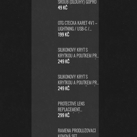
ŠROUB (DLOUHÝ) GOPRO
49 KČ
OTG ČTEČKA KARET 4V1 –
LIGHTNING / USB-C /
MICRO USB / USB-A PRO
199 KČ
IPHONE, ANDROID, PC
SILIKONOVÝ KRYT S
KRYTKOU A POUTKEM PRO
GOPRO HERO13 - MODRÝ
249 KČ
SILIKONOVÝ KRYT S
KRYTKOU A POUTKEM PRO
GOPRO HERO13 - ČERNÝ
249 KČ
PROTECTIVE LENS
REPLACEMENT
NEORIGINÁLNÍ (PRO
299 KČ
HERO5/6/7 BLACK/HERO
2018) - NÁHRADNÍ
RAMENA PRODLUŽOVACÍ
KRYTKA ČOČKY KAMERY -
KOVOVÁ SET