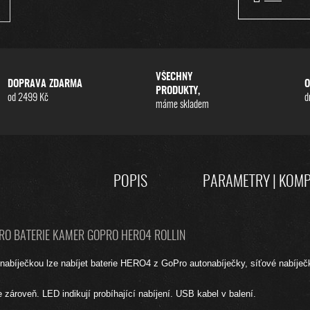
VŠECHNY
DOPRAVA ZDARMA
O
PRODUKTY,
od 2499 Kč
d
máme skladem
POPIS
PARAMETRY | KOMP
RO BATERIE KAMER GOPRO HERO4 ROLLIN
 nabíječkou lze nabíjet baterie HERO4 z GoPro autonabíječky, síťové nabíječ
ie zároveň. LED indikují probíhající nabíjení. USB kabel v balení.