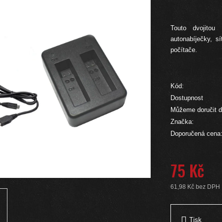
Touto dvojitou
autonabíječky, s
počítače.
Kód:
Dostupnost
Můžeme doručit d
Značka:
Doporučená cena
75 Kč
61,98 Kč bez DPH
Měrná cena:
Tisk