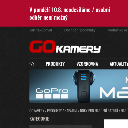
Přejít
na
V pondělí 10.8. neodesíláme / osobní
obsah
odběr není možný
Jak nakupovat
Obchodní podmínky
Podmínky oc
PRODUKTY
VZORKOVNA
AKTUALIT
GOKAMERY
/
PRODUKTY
/
NAPÁJENÍ
/
DOKY PRO NABÍJENÍ BATERIÍ
/
NABÍ
P
K
KATEGORIE
PŘESKOČIT
O
A
KATEGORIE