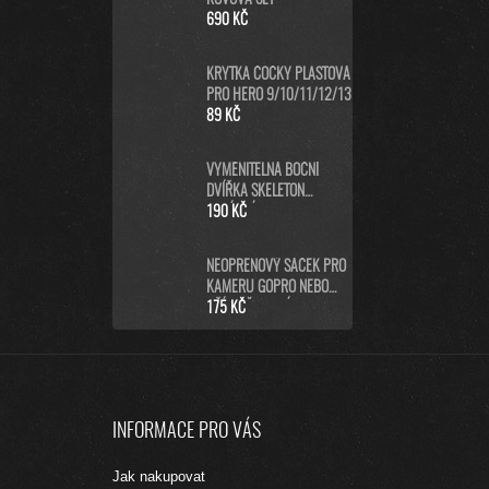
ČERNÁ
690 KČ
KRYTKA ČOČKY PLASTOVÁ
PRO HERO 9/10/11/12/13
89 KČ
VYMĚNITELNÁ BOČNÍ
DVÍŘKA SKELETON
NABÍJECÍ
190 KČ
(HERO9/10/11/12/13
BLACK)
NEOPRENOVÝ SÁČEK PRO
KAMERU GOPRO NEBO
PŘÍSLUŠENSTVÍ (L)
175 KČ
Z
Á
INFORMACE PRO VÁS
P
A
Jak nakupovat