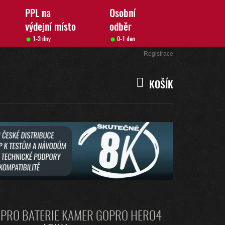
PPL na
Osobní
výdejní místo
odběr
1-3 dny
0-1 den
Přihlášení
Registrace
KOŠÍK
NÁKUPNÍ
KOŠÍK
 PRO BATERIE KAMER GOPRO HERO4