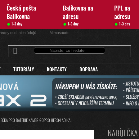
Česká pošta
Balíkovna na
PPL na
Balíkovna
adresu
adresu
1-3 dny
1-3 dny
1-3 dny
hrany osobních údajů
Mimosoudní řešení sporů
Kontakty
Y
TUTORIÁLY
KONTAKTY
DOPRAVA
JEČKA PRO BATERIE KAMER GOPRO HERO4 ADIKA
NABÍJEČKA