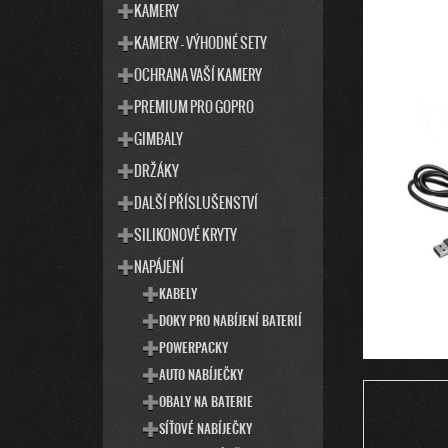
T
S
KAMERY
E
T
KAMERY - VÝHODNÉ SETY
G
R
O
OCHRANA VAŠÍ KAMERY
R
A
I
PREMIUM PRO GOPRO
N
E
N
GIMBALY
Í
DRŽÁKY
P
DALŠÍ PŘÍSLUŠENSTVÍ
A
SILIKONOVÉ KRYTY
N
E
NAPÁJENÍ
L
KABELY
DOKY PRO NABÍJENÍ BATERIÍ
POWERPACKY
AUTO NABÍJEČKY
OBALY NA BATERIE
SÍŤOVÉ NABÍJEČKY