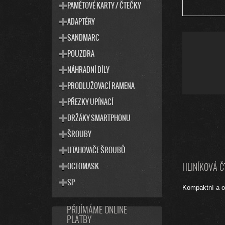
PAMĚTOVÉ KARTY / ČTEČKY
ADAPTÉRY
SANDMARC
POUZDRA
NÁHRADNÍ DÍLY
PRODLUŽOVACÍ RAMENA
PŘEZKY UPÍNACÍ
DRŽÁKY SMARTPHONU
ŠROUBY
UTAHOVAČE ŠROUBŮ
OCTOMASK
HLINÍKOVÁ Č
SP
Kompaktní a o
PŘIJÍMÁME ONLINE
PLATBY