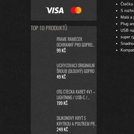
Čtečka 
S rozhr
Malá a 
Pl
ug an
TOP 10 PRODUKTŮ
USB nap
s
uper r
FRAME RÁMEČEK
Snadno 
OCHRANNÝ PRO GOPRO
Kompati
HERO8 BLACK
99 KČ
UCHYCOVACÍ ORIGINÁLNÍ
ŠROUB (DLOUHÝ) GOPRO
49 KČ
OTG ČTEČKA KARET 4V1 –
LIGHTNING / USB-C /
MICRO USB / USB-A PRO
199 KČ
IPHONE, ANDROID, PC
SILIKONOVÝ KRYT S
KRYTKOU A POUTKEM PRO
GOPRO HERO13 - MODRÝ
249 KČ