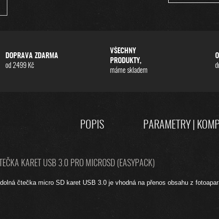
VŠECHNY
DOPRAVA ZDARMA
O
PRODUKTY,
od 2499 Kč
d
máme skladem
POPIS
PARAMETRY | KOMP
TEČKA KARET USB 3.0 PRO MICROSD (EASYPACK)
dolná čtečka micro SD karet USB 3.0 je vhodná na přenos obsahu z fotoapa