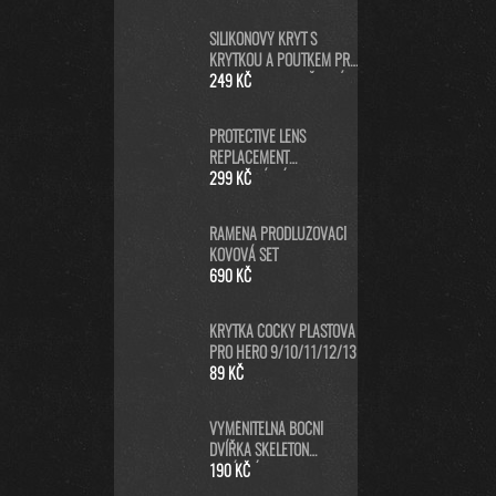
SILIKONOVÝ KRYT S
KRYTKOU A POUTKEM PRO
GOPRO HERO13 - ČERNÝ
249 KČ
PROTECTIVE LENS
REPLACEMENT
NEORIGINÁLNÍ (PRO
299 KČ
HERO5/6/7 BLACK/HERO
2018) - NÁHRADNÍ
RAMENA PRODLUŽOVACÍ
KRYTKA ČOČKY KAMERY -
KOVOVÁ SET
ČERNÁ
690 KČ
KRYTKA ČOČKY PLASTOVÁ
PRO HERO 9/10/11/12/13
89 KČ
VYMĚNITELNÁ BOČNÍ
DVÍŘKA SKELETON
NABÍJECÍ
190 KČ
(HERO9/10/11/12/13