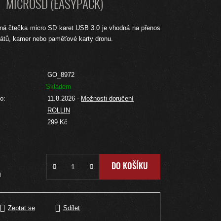
MICROSD (EASYPACK)
ná čtečka micro SD karet USB 3.0 je vhodná na přenos
rátů, kamer nebo paměťové karty dronu.
GO_8972
Skladem
o:
11.8.2026
-
Možnosti doručení
ROLLIN
:
299 Kč
DO KOŠÍKU
H
Zeptat se
Sdílet