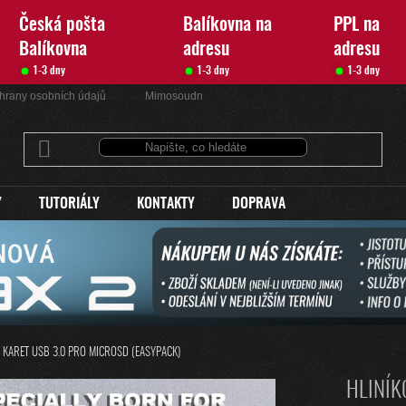
Česká pošta
Balíkovna na
PPL na
Balíkovna
adresu
adresu
1-3 dny
1-3 dny
1-3 dny
hrany osobních údajů
Mimosoudní řešení sporů
Kontakty
Y
TUTORIÁLY
KONTAKTY
DOPRAVA
 KARET USB 3.0 PRO MICROSD (EASYPACK)
HLINÍK