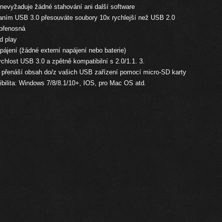
nevyžaduje žádné stahování ani další software
aním USB 3.0 přesouváte soubory 10x rychlejší než USB 2.0
přenosná
d play
ájení (žádné externí napájení nebo baterie)
ychlost USB 3.0 a zpětně kompatibilní s 2.0/1.1.
3.
přenáší obsah do/z vašich USB zařízení pomocí micro-SD karty
bilita: Windows 7/8/8.1/10+, IOS, pro Mac OS atd.