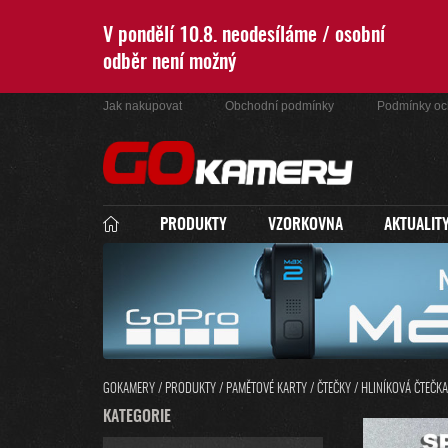
Přejít
na
V pondělí 10.8. neodesíláme / osobní
obsah
odběr není možný
Jak nakupovat
Obchodní podmínky
Podmínky oc
PRODUKTY
VZORKOVNA
AKTUALIT
GOKAMERY
/
PRODUKTY
/
PAMĚTOVÉ KARTY / ČTEČKY
/
HLINÍKOVÁ ČTEČKA
P
K
KATEGORIE
PŘESKOČIT
O
A
KATEGORIE