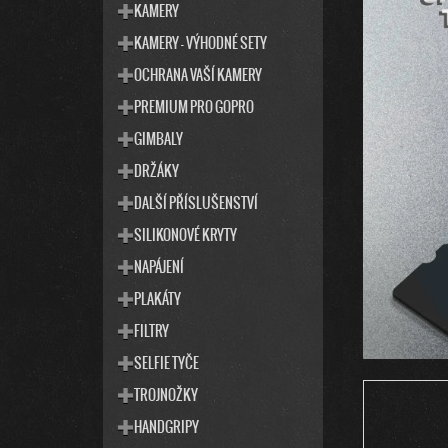
T
S
KAMERY
E
T
KAMERY - VÝHODNÉ SETY
G
R
O
OCHRANA VAŠÍ KAMERY
R
A
I
PREMIUM PRO GOPRO
N
E
N
GIMBALY
Í
DRŽÁKY
P
DALŠÍ PŘÍSLUŠENSTVÍ
A
SILIKONOVÉ KRYTY
N
E
NAPÁJENÍ
L
PLAKÁTY
FILTRY
SELFIE TYČE
TROJNOŽKY
HANDGRIPY