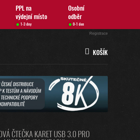
PPL na
Osobní
výdejní místo
odběr
1-3 dny
0-1 den
Přihlášení
Registrace
KOŠÍK
NÁKUPNÍ
KOŠÍK
OVÁ ČTEČKA KARET USB 3.0 PRO