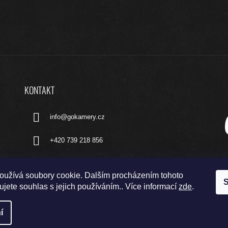
KONTAKT
info
@
gokamery.cz
+420 739 218 856
oužívá soubory cookie. Dalším procházením tohoto
S
jete souhlas s jejich používáním.. Více informací
zde
.
í