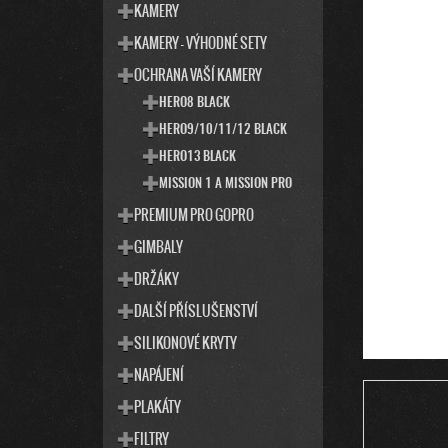
T
S
KAMERY
E
T
KAMERY - VÝHODNÉ SETY
G
R
O
OCHRANA VAŠÍ KAMERY
R
A
I
HERO8 BLACK
N
E
HERO9/10/11/12 BLACK
N
Í
HERO13 BLACK
P
MISSION 1 A MISSION PRO
A
PREMIUM PRO GOPRO
N
GIMBALY
E
DRŽÁKY
L
DALŠÍ PŘÍSLUŠENSTVÍ
SILIKONOVÉ KRYTY
NAPÁJENÍ
PLAKÁTY
FILTRY