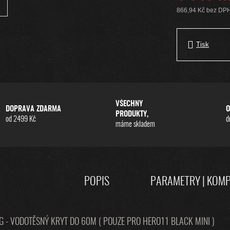
866,94 Kč bez DP
Měrná cena:
Tisk
VŠECHNY
DOPRAVA ZDARMA
O
PRODUKTY,
od 2499 Kč
d
máme skladem
POPIS
PARAMETRY | KOMP
G - VODOTĚSNÝ KRYT DO 60M ( POUZE PRO HERO11 BLACK MINI )