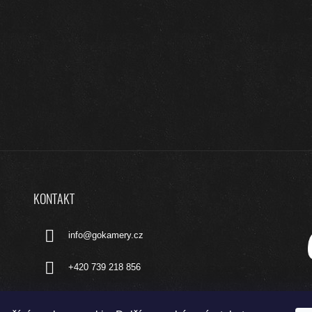
KONTAKT
info
@
gokamery.cz
+420 739 218 856