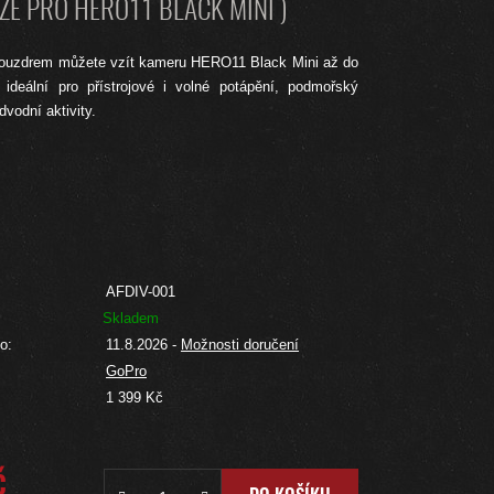
ZE PRO HERO11 BLACK MINI )
ouzdrem můžete vzít kameru HERO11 Black Mini až do
deální pro přístrojové i volné potápění, podmořský
dvodní aktivity.
AFDIV-001
Skladem
o:
11.8.2026
-
Možnosti doručení
GoPro
:
1 399 Kč
č