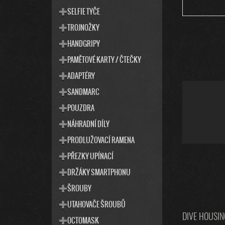
SELFIE TYČE
TROJNOŽKY
HANDGRIPY
PAMĚTOVÉ KARTY / ČTEČKY
ADAPTÉRY
SANDMARC
POUZDRA
NÁHRADNÍ DÍLY
PRODLUŽOVACÍ RAMENA
PŘEZKY UPÍNACÍ
DRŽÁKY SMARTPHONU
ŠROUBY
UTAHOVAČE ŠROUBŮ
DIVE HOUSIN
OCTOMASK