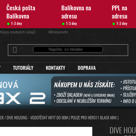
Česká pošta
Balíkovna na
PPL na
Balíkovna
adresu
adresu
1-3 dny
1-3 dny
1-3 dny
hrany osobních údajů
Mimosoudní řešení sporů
Kontakty
Y
TUTORIÁLY
KONTAKTY
DOPRAVA
ACK
/
DIVE HOUSING - VODOTĚSNÝ KRYT DO 60M ( POUZE PRO HERO11 BLACK MINI )
DIVE HOU