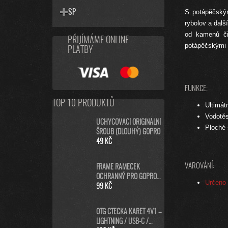
SP
S potápěčským
rybolov a dalš
od kamenů či 
PŘIJÍMÁME ONLINE
potápěčskými fi
PLATBY
FUNKCE:
TOP 10 PRODUKTŮ
Ultimát
Vodotě
UCHYCOVACÍ ORIGINÁLNÍ
Ploché 
ŠROUB (DLOUHÝ) GOPRO
49 KČ
VAROVÁNÍ:
FRAME RÁMEČEK
OCHRANNÝ PRO GOPRO
Určeno 
HERO8 BLACK
99 KČ
OTG ČTEČKA KARET 4V1 –
LIGHTNING / USB-C /