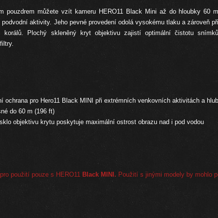
 pouzdrem můžete vzít kameru HERO11 Black Mini až do hloubky 60 m – i
í podvodní aktivity. Jeho pevné provedení odolá vysokému tlaku a zároveň p
korálů. Plochý skleněný kryt objektivu zajistí optimální čistotu snímk
ltry.
ní ochrana
pro
Hero11 Black
MINI při extrémních
venkovních aktivitách a
hlu
sné do
60
m (
196
ft
)
sklo
objektivu
krytu
poskytuje maximální
ostrost obrazu
nad i pod
vodou
pro použití pouze s HERO11
Black MINI.
Použití s jinými modely by mohlo p