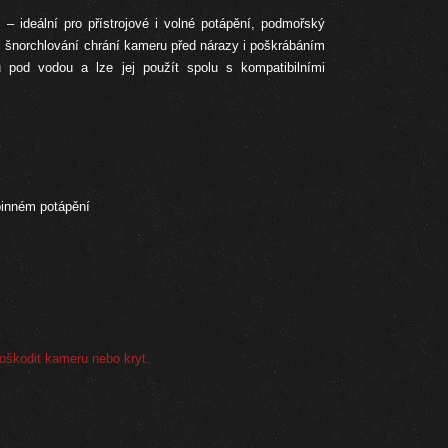
deální pro přístrojové i volné potápění, podmořský
ři šnorchlování chrání kameru před nárazy i poškrábáním
ů pod vodou a lze jej použít spolu s kompatibilními
binném
potápění
oškodit kameru nebo kryt.