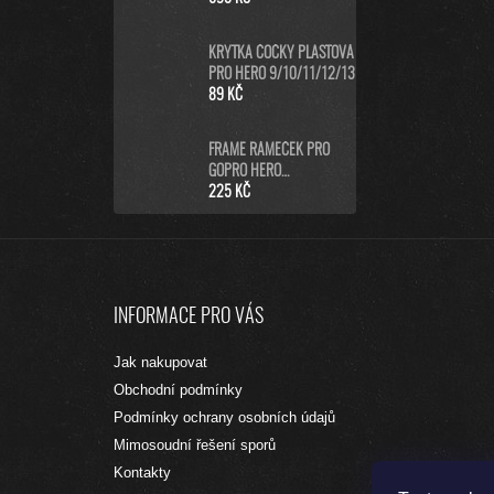
KRYTKA ČOČKY PLASTOVÁ
PRO HERO 9/10/11/12/13
89 KČ
FRAME RÁMEČEK PRO
GOPRO HERO
9/10/11/12/13 BLACK
225 KČ
Z
Á
INFORMACE PRO VÁS
P
A
Jak nakupovat
T
Obchodní podmínky
Í
Podmínky ochrany osobních údajů
Mimosoudní řešení sporů
Kontakty