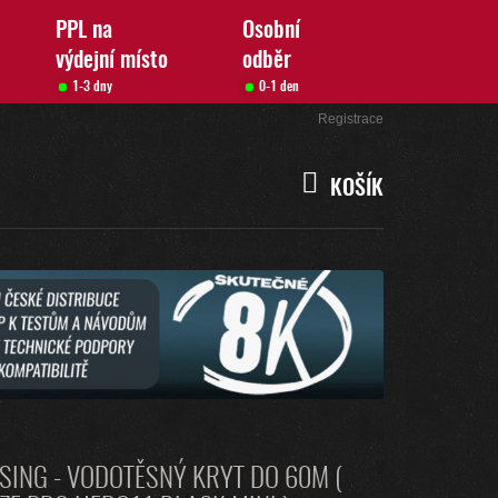
PPL na
Osobní
výdejní místo
odběr
1-3 dny
0-1 den
Přihlášení
Registrace
KOŠÍK
NÁKUPNÍ
KOŠÍK
SING - VODOTĚSNÝ KRYT DO 60M (