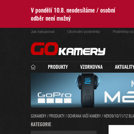
Přejít
na
V pondělí 10.8. neodesíláme / osobní
obsah
odběr není možný
Jak nakupovat
Obchodní podmínky
Podmínky oc
PRODUKTY
VZORKOVNA
AKTUALIT
GOKAMERY
/
PRODUKTY
/
OCHRANA VAŠÍ KAMERY
/
HERO9/10/11/12 BL
P
K
KATEGORIE
PŘESKOČIT
O
A
KATEGORIE