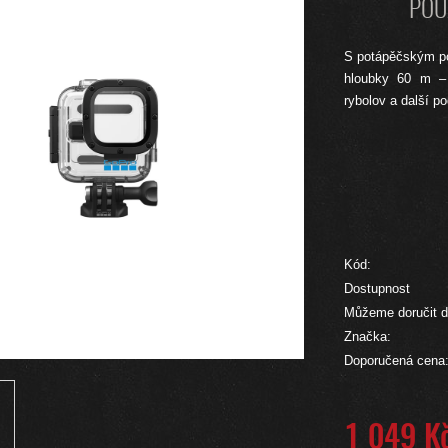
POU
S potápěčským p
hloubky 60 m – i
rybolov a další po
Kód:
Dostupnost
Můžeme doručit d
Značka:
Doporučená cena
1 049 K