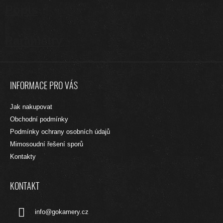
Popis
Parametry
Z
Á
INFORMACE PRO VÁS
P
A
Jak nakupovat
T
Obchodní podmínky
Í
Podmínky ochrany osobních údajů
Mimosoudní řešení sporů
Kontakty
KONTAKT
info
@
gokamery.cz