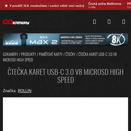
Přejít
Česká pošta Balíkovna
PP
V pondělí 10.8. neodesíláme / osobní odběr není možný
na
1-3 dny
1-3
obsah
HLEDAT
NÁKUPNÍ
KOŠÍK
GOKAMERY
/
PRODUKTY
/
PAMĚTOVÉ KARTY / ČTEČKY
/
ČTEČKA KARET USB-C 3.0 V8
MICROSD HIGH SPEED
ČTEČKA KARET USB-C 3.0 V8 MICROSD HIGH
SPEED
Značka:
ROLLIN