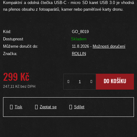
Kompaktní a odolná čtečka USB-C - micro SD karet USB 3.0 je vhodná
na přenos obsahu z fotoaparátů, kamer nebo paměťové karty dronu.
Kód:
GO_8019
Dostupnost
Skladem
Můžeme doručit do:
11.8.2026
-
Možnosti doručení
Značka:
ROLLIN
299 Kč
DO KOŠÍKU
247,11 Kč bez DPH
Měrná cena:
Tisk
Zeptat se
Sdílet