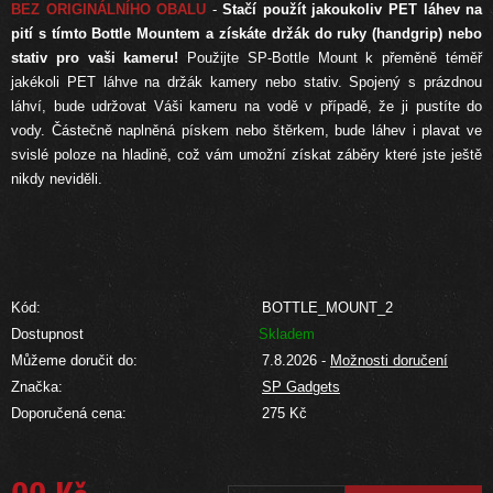
BEZ
ORIGINÁLNÍHO OBALU
-
Stačí
použít jakoukoliv
PET
láhev na
pití
s tímto Bottle Mountem a
získáte držák do ruky (handgrip)
nebo
stativ pro vaši kameru
!
Použijte
SP-Bottle Mount k
přeměně
téměř
jakékoli
PET
láhve
na
držák kamery
nebo
stativ
.
Spojený s
prázdnou
láhví
, bude
udržovat
V
áši kameru
na vodě
v
případě, že ji
pustíte
do
vody
.
Částečně
naplněná
pískem nebo
štěrkem
,
bude
láhev
i
plavat
ve
svislé poloze
na hladině
,
což vám umožní
získat
záběry které
jste ještě
nikdy
neviděli
.
Kód:
BOTTLE_MOUNT_2
Dostupnost
Skladem
Můžeme doručit do:
7.8.2026
-
Možnosti doručení
Značka:
SP Gadgets
Doporučená cena:
275 Kč