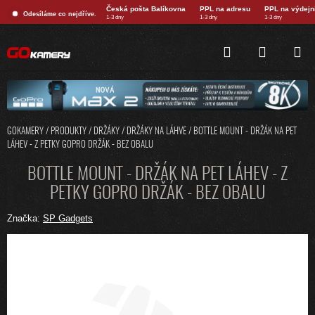
Přejít
Česká pošta Balíkovna
PPL na adresu
PPL na výdejn
Odesíláme co nejdříve.
na
1-3 dny
1-3 dny
1-3 dny
obsah
HLEDAT
NÁKUPNÍ
KOŠÍK
GOKAMERY
/
PRODUKTY
/
DRŽÁKY
/
DRŽÁKY NA LÁHVE
/
BOTTLE MOUNT - DRŽÁK NA PET
LÁHEV - Z PETKY GOPRO DRŽÁK - BEZ OBALU
BOTTLE MOUNT - DRŽÁK NA PET LÁHEV - Z
PETKY GOPRO DRŽÁK - BEZ OBALU
Značka:
SP Gadgets