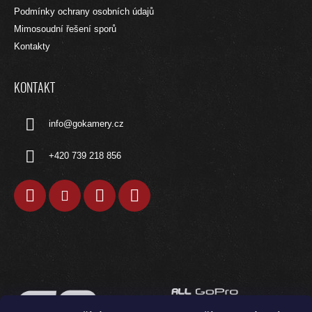
Í
Podmínky ochrany osobních údajů
Mimosoudní řešení sporů
Kontakty
KONTAKT
info
@
gokamery.cz
+420 739 218 856