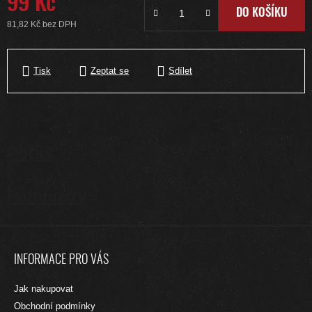
99 Kč
DO KOŠÍKU
81,82 Kč bez DPH
Měrná cena:
Tisk
Zeptat se
Sdílet
Popis
Parametry
Z
Á
INFORMACE PRO VÁS
P
A
Jak nakupovat
T
Obchodní podmínky