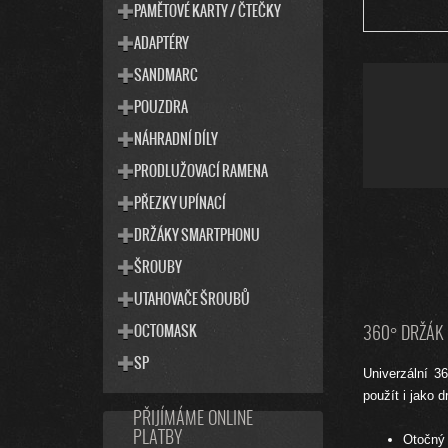
PAMĚTOVÉ KARTY / ČTEČKY
ADAPTÉRY
SANDMARC
POUZDRA
NÁHRADNÍ DÍLY
PRODLUŽOVACÍ RAMENA
PŘEZKY UPÍNACÍ
DRŽÁKY SMARTPHONU
ŠROUBY
UTAHOVAČE ŠROUBŮ
OCTOMASK
360° DRŽÁK 
SP
Univerzální 36
použít i jako 
PŘIJÍMÁME ONLINE
PLATBY
Otočný 