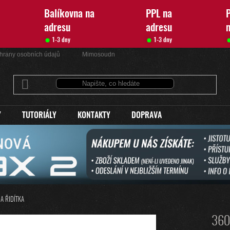
Balíkovna na
PPL na
P
adresu
adresu
1-3 dny
1-3 dny
hrany osobních údajů
Mimosoudní řešení sporů
Kontakty
Y
TUTORIÁLY
KONTAKTY
DOPRAVA
A ŘIDÍTKA
360