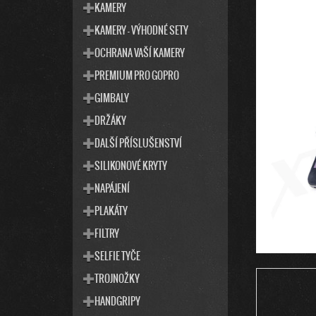
T
S
KAMERY
E
T
KAMERY - VÝHODNÉ SETY
G
R
O
OCHRANA VAŠÍ KAMERY
R
A
I
PREMIUM PRO GOPRO
N
E
N
GIMBALY
Í
DRŽÁKY
P
DALŠÍ PŘÍSLUŠENSTVÍ
A
SILIKONOVÉ KRYTY
N
E
NAPÁJENÍ
L
PLAKÁTY
FILTRY
SELFIE TYČE
TROJNOŽKY
HANDGRIPY