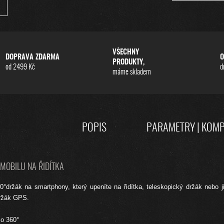
VŠECHNY
DOPRAVA ZDARMA
O
PRODUKTY,
od 2499 Kč
d
máme skladem
POPIS
PARAMETRY | KOMP
MOBILU NA ŘIDÍTKA
0°držák na smartphony, který upeníte na řidítka, teleskopický držák nebo j
držák GPS.
o 360°