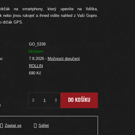
°držák na smartphony, který upeníte na řidítka,
k nebo jinou rukojeť a ihned vidite nahled z Vaši Gopro.
ko držák GPS.
GO_5339
Skladem
o:
7.8.2026
-
Možnosti doručení
ROLLIN
:
690 Kč
DO KOŠÍKU
H
Zeptat se
Sdílet