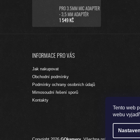
PRO 3.5MM MIC ADAPTER
- 3,5 MM ADAPTÉR
1 549 KČ
Z
Á
INFORMACE PRO VÁS
P
A
Jak nakupovat
T
Obchodní podmínky
Í
Podmínky ochrany osobních údajů
Mimosoudní řešení sporů
Kontakty
Tento web p
webu vyjadřu
Nastaven
Copyright 2026
GOkamery
. Všechna práva vyhrazena.