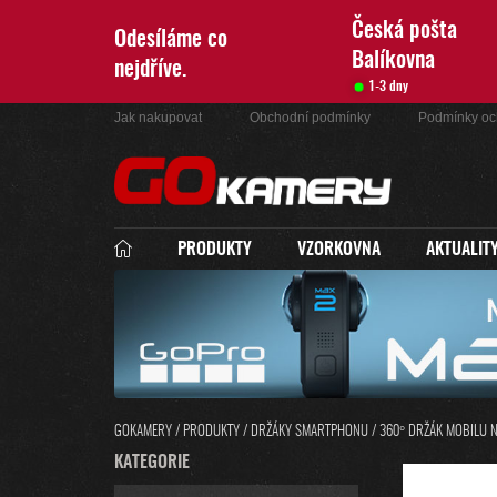
Přejít
na
Česká pošta
Odesíláme co
obsah
Balíkovna
nejdříve.
1-3 dny
Jak nakupovat
Obchodní podmínky
Podmínky oc
PRODUKTY
VZORKOVNA
AKTUALIT
GOKAMERY
/
PRODUKTY
/
DRŽÁKY SMARTPHONU
/
360° DRŽÁK MOBILU N
P
K
KATEGORIE
PŘESKOČIT
O
A
KATEGORIE