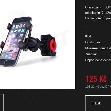
Univerzální 360
teleskopický držá
Da se použít i ja
Kód:
Dostupnost
Můžeme doručit d
Značka:
Doporučená cena
125 Kč
103,31 Kč bez DP
Měrná cena:
Tisk