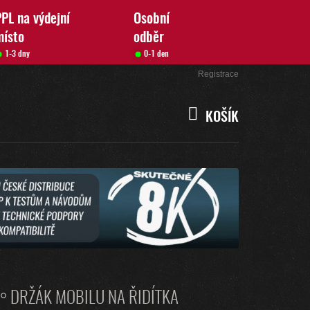
PL na výdejní
Osobní
místo
odběr
1-3 dny
0-1 den
Přihlášení
Registrace
KOŠÍK
NÁKUPNÍ
KOŠÍK
° DRŽÁK MOBILU NA ŘIDÍTKA