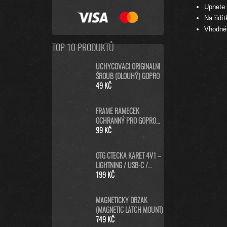
Upnete 
Na řidí
Vhodné 
TOP 10 PRODUKTŮ
UCHYCOVACÍ ORIGINÁLNÍ
ŠROUB (DLOUHÝ) GOPRO
49 KČ
FRAME RÁMEČEK
OCHRANNÝ PRO GOPRO
HERO8 BLACK
99 KČ
OTG ČTEČKA KARET 4V1 –
LIGHTNING / USB-C /
MICRO USB / USB-A PRO
199 KČ
IPHONE, ANDROID, PC
MAGNETICKÝ DRŽÁK
(MAGNETIC LATCH MOUNT)
749 KČ