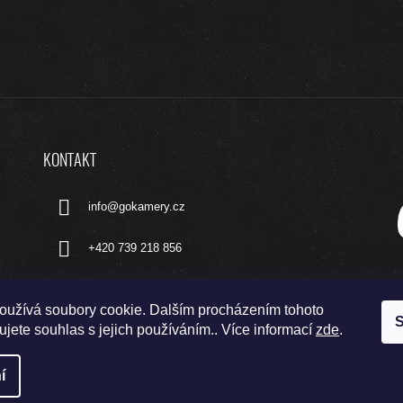
KONTAKT
info
@
gokamery.cz
+420 739 218 856
oužívá soubory cookie. Dalším procházením tohoto
S
jete souhlas s jejich používáním.. Více informací
zde
.
í