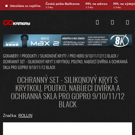
Přejít
Česká pošta Balíkovna
PPL na adresu
PPL na výdejn
Odesíláme co nejdříve.
na
1-3 dny
1-3 dny
1-3 dny
obsah
HLEDAT
NÁKUPNÍ
KOŠÍK
GOKAMERY
/
PRODUKTY
/
SILIKONOVÉ KRYTY
/
PRO HERO 9/10/11/12/13 BLACK
/
OCHRANNÝ SET - SILIKONOVÝ KRYT S KRYTKOU, POUTKO, NABÍJECÍ DVÍŘKA A OCHRANNÁ
SKLA PRO GOPRO 9/10/11/12 BLACK
OCHRANNÝ SET - SILIKONOVÝ KRYT S
KRYTKOU, POUTKO, NABÍJECÍ DVÍŘKA A
OCHRANNÁ SKLA PRO GOPRO 9/10/11/12
BLACK
Značka:
ROLLIN