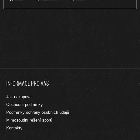
Popis
Parametry
Z
Á
INFORMACE PRO VÁS
P
A
Jak nakupovat
T
Obchodní podmínky
Í
Podmínky ochrany osobních údajů
Mimosoudní řešení sporů
Kontakty