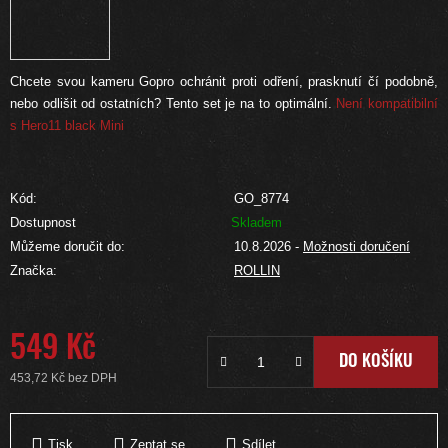
Chcete svou kameru Gopro ochránit proti odření, prasknutí čí podobně,
nebo odlišit od ostatních? Tento set je na to optimální.
Není kompatibilní
s Hero11 black Mini
Kód:
GO_8774
Dostupnost
Skladem
Můžeme doručit do:
10.8.2026
-
Možnosti doručení
Značka:
ROLLIN
549 Kč
DO KOŠÍKU
453,72 Kč bez DPH
Měrná cena:
Tisk
Zeptat se
Sdílet