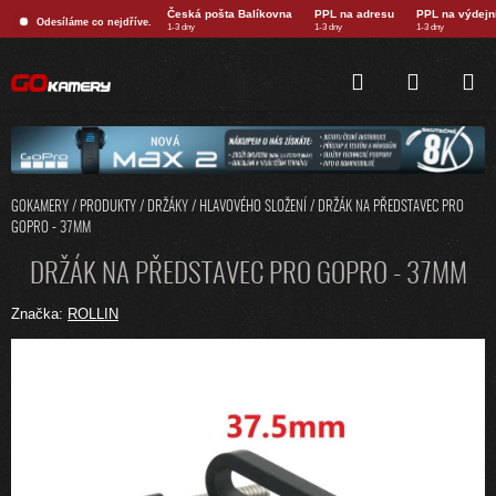
Přejít
Česká pošta Balíkovna
PPL na adresu
PPL na výdejn
Odesíláme co nejdříve.
na
1-3 dny
1-3 dny
1-3 dny
obsah
HLEDAT
NÁKUPNÍ
KOŠÍK
GOKAMERY
/
PRODUKTY
/
DRŽÁKY
/
HLAVOVÉHO SLOŽENÍ
/
DRŽÁK NA PŘEDSTAVEC PRO
GOPRO - 37MM
DRŽÁK NA PŘEDSTAVEC PRO GOPRO - 37MM
Značka:
ROLLIN