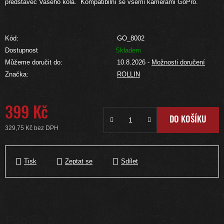
představec Vašeho kola. Kompatibilní se všemi kamerami GoPro.
Kód:
GO_8002
Dostupnost
Skladem
Můžeme doručit do:
10.8.2026
-
Možnosti doručení
Značka:
ROLLIN
399 Kč
DO KOŠÍKU
329,75 Kč bez DPH
Měrná cena:
Tisk
Zeptat se
Sdílet
Popis