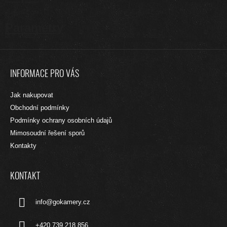
Parametry
Z
Á
INFORMACE PRO VÁS
P
A
Jak nakupovat
T
Obchodní podmínky
Í
Podmínky ochrany osobních údajů
Mimosoudní řešení sporů
Kontakty
KONTAKT
info
@
gokamery.cz
+420 739 218 856