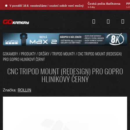
Přejít
Česká pošta Balíkovna
PP
V pondělí 10.8. neodesíláme / osobní odběr není možný
na
1-3 dny
1-3
obsah
HLEDAT
NÁKUPNÍ
KOŠÍK
GOKAMERY
/
PRODUKTY
/
DRŽÁKY
/
TRIPOD MOUNTY
/
CNC TRIPOD MOUNT (REDESIGN)
PRO GOPRO HLINÍKOVÝ ČERNÝ
CNC TRIPOD MOUNT (REDESIGN) PRO GOPRO
HLINÍKOVÝ ČERNÝ
Značka:
ROLLIN