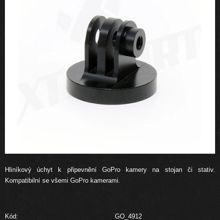
Hliníkový úchyt k připevnění GoPro kamery na stojan či stativ.
Kompatibilní se všemi GoPro kamerami.
Kód:
GO_4912