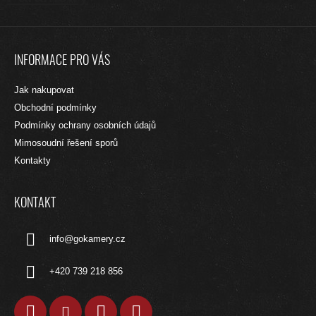
Z
Á
INFORMACE PRO VÁS
P
A
Jak nakupovat
T
Obchodní podmínky
Í
Podmínky ochrany osobních údajů
Mimosoudní řešení sporů
Kontakty
KONTAKT
info
@
gokamery.cz
+420 739 218 856